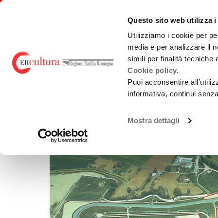
Back
Search
Skip
Skip
to
in
to
to
emiliaromagnacultura/
Questo sito web utilizza i
home
the
contents
main
page
website
menu
Utilizziamo i cookie per pe
media e per analizzare il n
BACK TO THE SEARCH
LOCATION
THEME AND A
simili per finalità tecniche
Cookie policy.
Puoi acconsentire all’utili
informativa, continui senz
Mostra dettagli