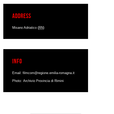
Address
Misano Adriatico (
RN
)
Info
Email:
filmcom@regione.emilia-romagna.it
Photo
Archivio Provincia di Rimini