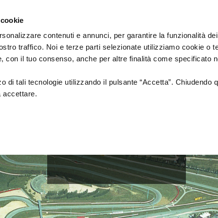
Emilia
cinema
Romagna
 cookie
by
Region
Culture
rsonalizzare contenuti e annunci, per garantire la funzionalità dei
Department
ostro traffico. Noi e terze parti selezionate utilizziamo cookie o 
MUSEMENT PARKS
 e, con il tuo consenso, anche per altre finalità come specificato n
zzo di tali tecnologie utilizzando il pulsante “Accetta”. Chiudendo 
a accettare.
Autodromo