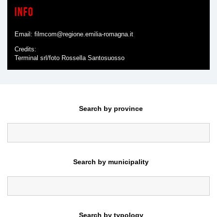
Info
Email:
filmcom@regione.emilia-romagna.it
Credits
Terminal srl/foto Rossella Santosuosso
Search by province
Search by municipality
Search by typology