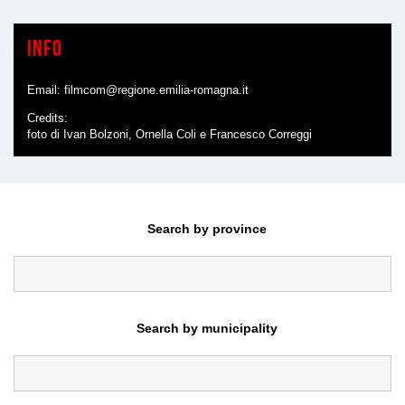
Info
Email:
filmcom@regione.emilia-romagna.it
Credits
foto di Ivan Bolzoni, Ornella Coli e Francesco Correggi
Search by province
Search by municipality