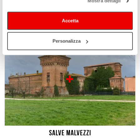
Mostra dettagli
Spilamberto
Accetta
Personalizza
Salve Malvezzi