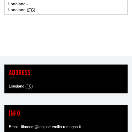
Longiano -
Longiano (
FC
)
Address
Longiano (
FC
)
Info
Email:
filmcom@regione.emilia-romagna.it