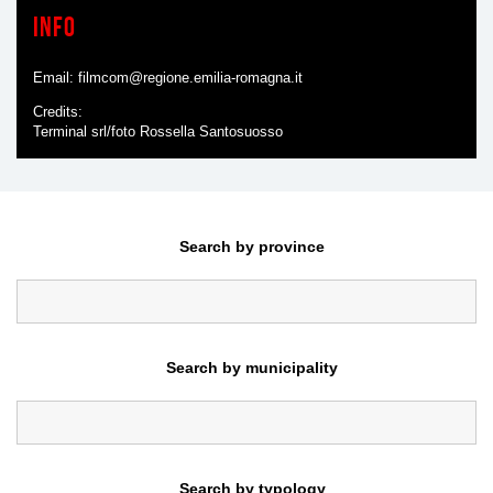
Info
Email:
filmcom@regione.emilia-romagna.it
Credits
Terminal srl/foto Rossella Santosuosso
Search by province
Search by municipality
Search by typology