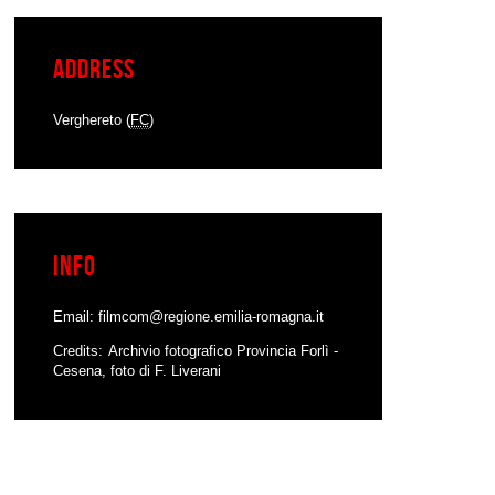
Address
Verghereto (
FC
)
Info
Email:
filmcom@regione.emilia-romagna.it
Credits
Archivio fotografico Provincia Forlì -
Cesena, foto di F. Liverani