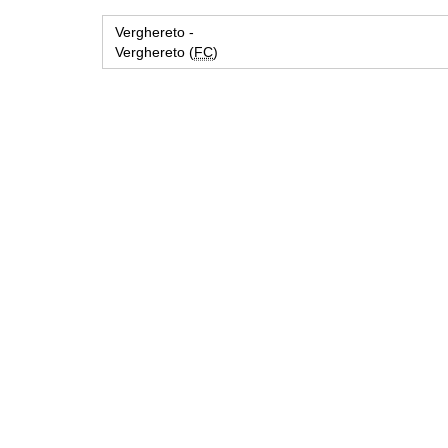
Verghereto -
Verghereto (
FC
)