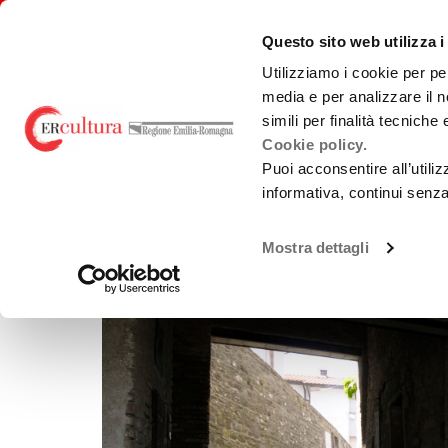
Back
Search
Skip
Skip
to
in
to
to
emiliaromagnacultura/
Questo sito web utilizza i
home
the
contents
main
page
website
menu
Utilizziamo i cookie per pe
media e per analizzare il n
BACK TO THE SEARCH
LOCATION
HAMLETS AND 
simili per finalità tecniche
Cookie policy.
Puoi acconsentire all’utili
informativa, continui senz
Mostra dettagli