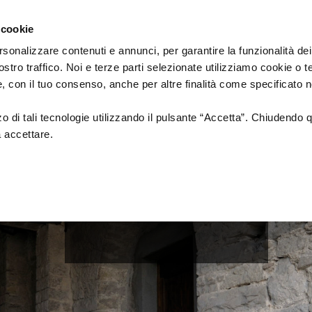
Emilia
cinema
Romagna
 cookie
by
Region
Culture
rsonalizzare contenuti e annunci, per garantire la funzionalità dei
Department
ostro traffico. Noi e terze parti selezionate utilizziamo cookie o 
VILLAGES
 e, con il tuo consenso, anche per altre finalità come specificato n
zzo di tali tecnologie utilizzando il pulsante “Accetta”. Chiudendo 
a accettare.
Verghereto