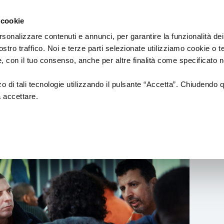
Regione
cinema
Emilia
 cookie
a
Romagna
cura
rsonalizzare contenuti e annunci, per garantire la funzionalità dei
di
ostro traffico. Noi e terze parti selezionate utilizziamo cookie o 
DUZIONE
Assessorato
PROMOZIONE
SALE
 e, con il tuo consenso, anche per altre finalità come specificato n
Cultura
e
Paesaggio
zzo di tali tecnologie utilizzando il pulsante “Accetta”. Chiudendo 
a accettare.
tion
Fondazione Cineteca di
Normativa di
Bologna
Riferimento
i di posa
Festival
Sale
cinematografic
a alla
Doc in Tour
uzione
ing
Azioni di Sistema
n Film
Catalogo Opere Sostenute