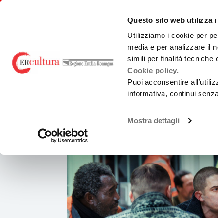
Torna
Cerca
Salta
Salta
alla
nel
ai
al
emiliaromagnacultura/
Questo sito web utilizza i
home
sito
contenuti
menu
page
principale
Utilizziamo i cookie per pe
media e per analizzare il n
E-R FILM COMMISSION
BANDI
PRO
simili per finalità tecniche
Cookie policy.
Puoi acconsentire all’utili
EVENTS AND NEWS
CARTELLONE
informativa, continui senz
Chi Siamo
Sviluppo
Loca
Grand ciel
La Nostra Rete
Produzione
Teatr
Mostra dettagli
Accordi territoriali
Promozione
Guid
prod
Analisi Dati
Normativa di
Cast
Riferimento
Gree