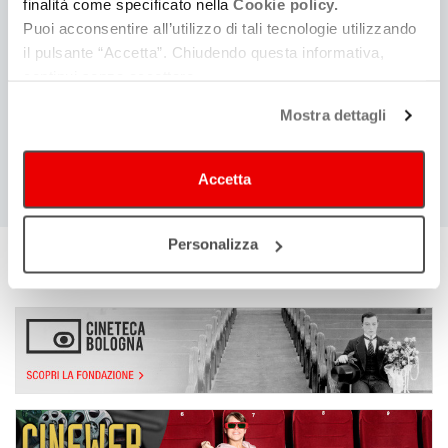
finalità come specificato nella
Cookie policy.
Web
Puoi acconsentire all’utilizzo di tali tecnologie utilizzando
FACEBOOK
INSTAGRAM
il pulsante “Accetta”. Chiudendo questa informativa,
continui senza accettare.
Mostra dettagli
COSA
Cerca eventi
Cerca rassegne e festival
Accetta
Personalizza