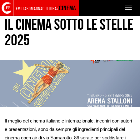
Torna
Cerca
Salta
Salta
cinema
Toggle
emiliaromagnacultura/
alla
nel
ai
al
naviga
home
sito
contenuti
menu
IL CINEMA SOTTO LE STELLE
page
principale
2025
Ingrandisci
immagine
Il meglio del cinema italiano e internazionale, incontri con autori
e presentazioni, sono da sempre gli ingredienti principali del
cinema open air di via Samarotto. 86 serate per soddisfare i