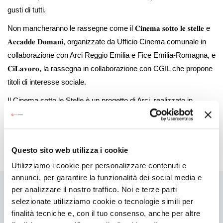
gusti di tutti.
Non mancheranno le rassegne come il 𝐂𝐢𝐧𝐞𝐦𝐚 𝐬𝐨𝐭𝐭𝐨 𝐥𝐞 𝐬𝐭𝐞𝐥𝐥𝐞 e
𝐀𝐜𝐜𝐚𝐝𝐝𝐞 𝐃𝐨𝐦𝐚𝐧𝐢, organizzate da Ufficio Cinema comunale in
collaborazione con Arci Reggio Emilia e Fice Emilia-Romagna, e
𝐂𝐢𝐋𝐚𝐯𝐨𝐫𝐨, la rassegna in collaborazione con CGIL che propone
titoli di interesse sociale.
Il Cinema sotto le Stelle è un progetto di Arci, realizzato in
collaborazione con Gruppo Hera, Coop Alleanza 3.0, Emil
Banca, Ufficio Cinema del Comune di Reggio Emilia, Regione
Emilia-Romagna e FICE.
Questo sito web utilizza i cookie
Utilizziamo i cookie per personalizzare contenuti e
annunci, per garantire la funzionalità dei social media e
per analizzare il nostro traffico. Noi e terze parti
Contatti
selezionate utilizziamo cookie o tecnologie simili per
finalità tecniche e, con il tuo consenso, anche per altre
Sito web