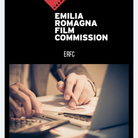
interested
in
ERFC