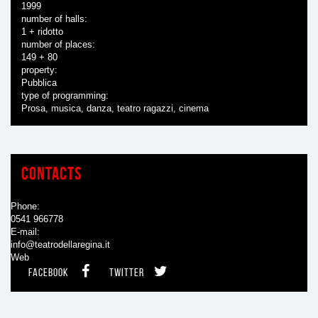
1999
number of halls
1 + ridotto
number of places
149 + 80
property
Pubblica
type of programming
Prosa, musica, danza, teatro ragazzi, cinema
Contacts
Phone
0541 966778
E-mail
info@teatrodellaregina.it
Web
FACEBOOK
TWITTER