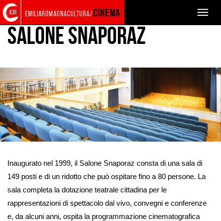
Back
Search
Skip
Skip
cinema
Toggle
emiliaromagnacultura/
to
in
to
to
naviga
home
the
contents
main
Salone Snaporaz
page
website
menu
Enlarge
the
Inaugurato nel 1999, il Salone Snaporaz consta di una sala di
image
149 posti e di un ridotto che può ospitare fino a 80 persone. La
sala completa la dotazione teatrale cittadina per le
rappresentazioni di spettacolo dal vivo, convegni e conferenze
e, da alcuni anni, ospita la programmazione cinematografica