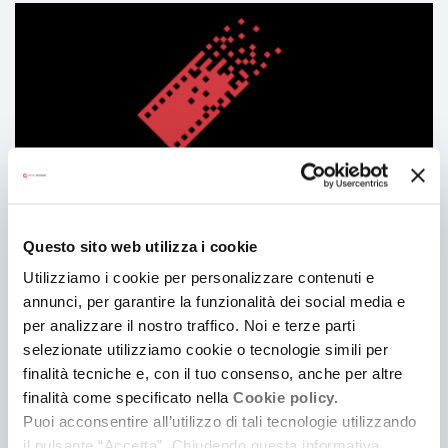
You
might
be
interested
in
Questo sito web utilizza i cookie
Utilizziamo i cookie per personalizzare contenuti e
ERFC
annunci, per garantire la funzionalità dei social media e
per analizzare il nostro traffico. Noi e terze parti
selezionate utilizziamo cookie o tecnologie simili per
finalità tecniche e, con il tuo consenso, anche per altre
finalità come specificato nella
Cookie policy.
Puoi acconsentire all’utilizzo di tali tecnologie utilizzando
il pulsante “Accetta”. Chiudendo questa informativa,