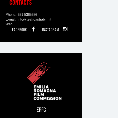
Contacts
Phone
351 5365686
E-mail
info@teatroastrabim.it
Web
FACEBOOK
INSTAGRAM
You
might
be
interested
in
ERFC