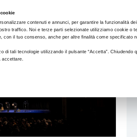
Emilia
cinema
Romagna
 cookie
by
Region
Culture
rsonalizzare contenuti e annunci, per garantire la funzionalità dei
Department
ostro traffico. Noi e terze parti selezionate utilizziamo cookie o 
 e, con il tuo consenso, anche per altre finalità come specificato n
RA
zzo di tali tecnologie utilizzando il pulsante “Accetta”. Chiudendo 
a accettare.