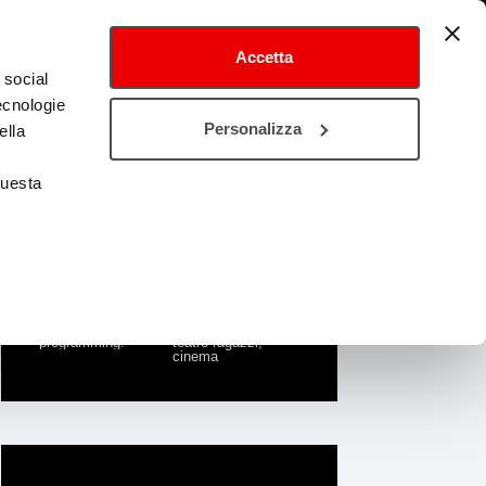
Accetta
 social
tecnologie
Personalizza
ella
The form
questa
year of
1965
construction
number of halls
1
number of places
349
property
Pubblica
type of
Prosa, musica,
programming
teatro ragazzi,
cinema