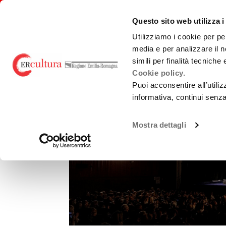
Back
Search
Skip
Skip
to
in
to
to
emiliaromagnacultura/
Questo sito web utilizza i
home
the
contents
main
page
website
menu
Utilizziamo i cookie per pe
media e per analizzare il n
simili per finalità tecniche
CINEMA TEATRO AST
Cookie policy.
Puoi acconsentire all’utili
informativa, continui senz
Mostra dettagli