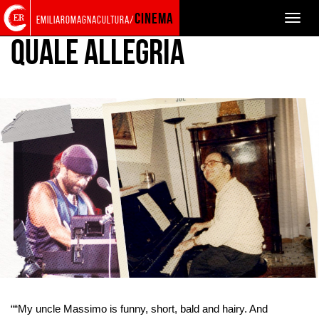
Back
Search
Skip
Skip
cinema
Toggle
emiliaromagnacultura/
to
in
to
to
naviga
home
the
contents
main
Quale allegria
page
website
menu
Enlarge
the
““My uncle Massimo is funny, short, bald and hairy. And
image