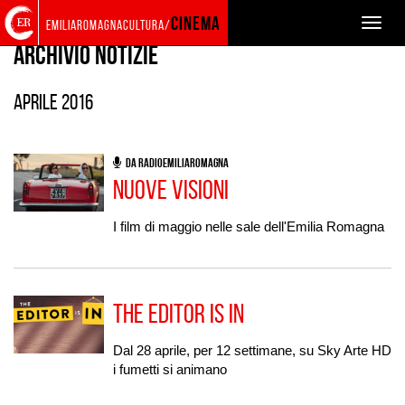
Torna
Cerca
Salta
Salta
AGENDA E NEWS
cinema
Toggle
emiliaromagnacultura/
alla
nel
ai
al
naviga
home
sito
contenuti
menu
Archivio Notizie
page
principale
aprile 2016
DA RADIOEMILIAROMAGNA
Nuove visioni
I film di maggio nelle sale dell'Emilia Romagna
The Editor is in
Dal 28 aprile, per 12 settimane, su Sky Arte HD
i fumetti si animano