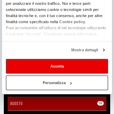
2023
per analizzare il nostro traffico. Noi e terze parti
selezionate utilizziamo cookie o tecnologie simili per
finalità tecniche e, con il tuo consenso, anche per altre
2022
finalità come specificato nella
Cookie policy.
Puoi acconsentire all’utilizzo di tali tecnologie utilizzando
2021
il pulsante “Accetta”. Chiudendo questa informativa,
continui senza accettare.
DICEMBRE
18
Mostra dettagli
NOVEMBRE
24
Accetta
OTTOBRE
35
Personalizza
SETTEMBRE
33
AGOSTO
14