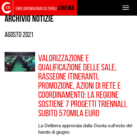
Torna
Cerca
Salta
Salta
AGENDA E NEWS
cinema
Toggle
emiliaromagnacultura/
alla
nel
ai
al
naviga
home
sito
contenuti
menu
Archivio Notizie
page
principale
agosto 2021
Valorizzazione e
qualificazione delle sale,
rassegne itineranti,
promozione, azioni di rete e
coordinamento: la Regione
sostiene 7 progetti triennali,
subito 570mila euro
La Delibera approvata dalla Giunta sull’esito del
bando di giugno