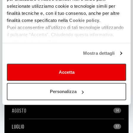
selezionate utilizziamo cookie o tecnologie simili per
2022
finalità tecniche e, con il tuo consenso, anche per altre
finalità come specificato nella
Cookie policy.
Puoi acconsentire all’utilizzo di tali tecnologie utilizzando
2021
il pulsante “Accetta”. Chiudendo questa informativa,
continui senza accettare.
DICEMBRE
18
Mostra dettagli
NOVEMBRE
24
Accetta
OTTOBRE
35
Personalizza
SETTEMBRE
33
AGOSTO
14
LUGLIO
17