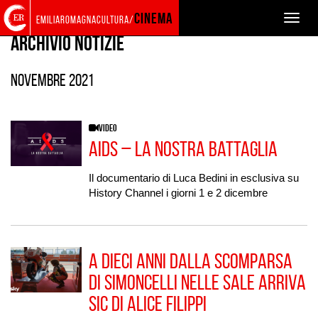
Torna
Cerca
Salta
Salta
AGENDA E NEWS
cinema
Toggle
emiliaromagnacultura/
alla
nel
ai
al
naviga
home
sito
contenuti
menu
Archivio Notizie
page
principale
novembre 2021
VIDEO
AIDS – La nostra battaglia
Il documentario di Luca Bedini in esclusiva su
History Channel i giorni 1 e 2 dicembre
A dieci anni dalla scomparsa
di Simoncelli nelle sale arriva
SIC di Alice Filippi