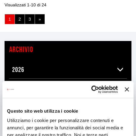
Visualizzati 1-10 di 24
(pagina
1
2
3
»
corrente)
ARCHIVIO
2026
2025
2024
Questo sito web utilizza i cookie
Utilizziamo i cookie per personalizzare contenuti e
2023
annunci, per garantire la funzionalità dei social media e
per analizzare il nostro traffico. Noi e terze parti