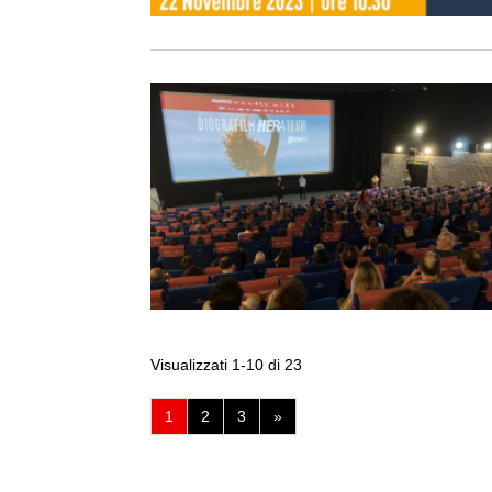
Visualizzati 1-10 di 23
(pagina
1
2
3
»
corrente)