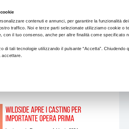
Regione
cinema
Emilia
 cookie
a
Romagna
cura
rsonalizzare contenuti e annunci, per garantire la funzionalità dei
di
ostro traffico. Noi e terze parti selezionate utilizziamo cookie o 
DUZIONE
Assessorato
PROMOZIONE
SALE
 e, con il tuo consenso, anche per altre finalità come specificato n
Cultura
e
Paesaggio
zzo di tali tecnologie utilizzando il pulsante “Accetta”. Chiudendo 
a accettare.
tion
Fondazione Cineteca di
Normativa di
Bologna
Riferimento
i di posa
Festival
Sale
cinematografic
a alla
Doc in Tour
uzione
ing
Azioni di Sistema
Wildside apre i casting per
n Film
Catalogo Opere Sostenute
importante opera prima