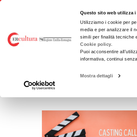
Torna
Cerca
Salta
Salta
alla
nel
ai
al
emiliaromagnacultura/
Questo sito web utilizza i
home
sito
contenuti
menu
page
principale
Utilizziamo i cookie per pe
media e per analizzare il n
E-R FILM COMMISSION
BANDI
PRO
simili per finalità tecniche
Cookie policy.
Puoi acconsentire all’utili
AGENDA E NEWS
informativa, continui senz
Chi Siamo
Sviluppo
Loca
Archivio Notizie
La Nostra Rete
Produzione
Teatr
Mostra dettagli
Accordi territoriali
Promozione
Guid
prod
novembre 2023
Analisi Dati
Normativa di
Cast
Riferimento
Gree