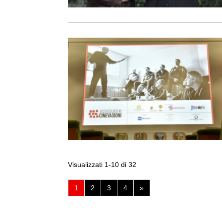
Visualizzati 1-10 di 32
(pagina
1
2
3
4
»
corrente)