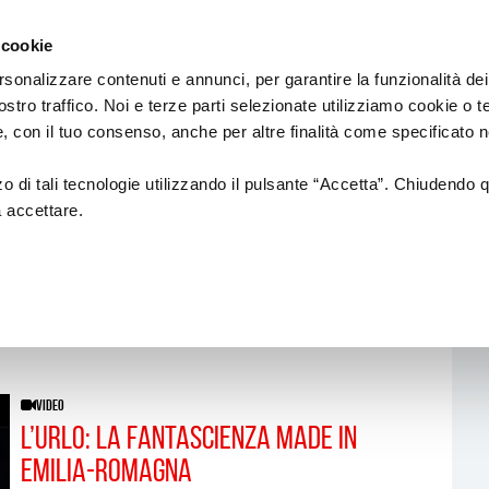
Regione
cinema
Emilia
 cookie
a
Romagna
cura
rsonalizzare contenuti e annunci, per garantire la funzionalità dei
di
ostro traffico. Noi e terze parti selezionate utilizziamo cookie o 
DUZIONE
Assessorato
PROMOZIONE
SALE
 e, con il tuo consenso, anche per altre finalità come specificato n
Cultura
e
Paesaggio
zzo di tali tecnologie utilizzando il pulsante “Accetta”. Chiudendo 
a accettare.
tion
Fondazione Cineteca di
Normativa di
Bologna
Riferimento
i di posa
Festival
Sale
cinematografic
a alla
Doc in Tour
uzione
ing
Azioni di Sistema
VIDEO
n Film
Catalogo Opere Sostenute
L’Urlo: la fantascienza made in
Emilia-Romagna