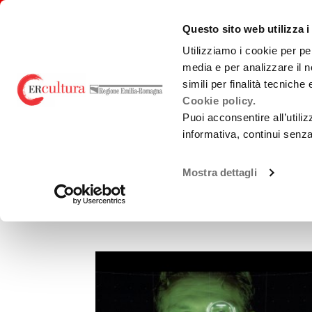
Torna
Cerca
Salta
Salta
alla
nel
ai
al
emiliaromagnacultura/
Questo sito web utilizza i
home
sito
contenuti
menu
page
principale
Utilizziamo i cookie per pe
media e per analizzare il n
E-R FILM COMMISSION
BANDI
PRO
simili per finalità tecniche
Cookie policy.
Puoi acconsentire all’utili
AGENDA E NEWS
informativa, continui senz
Chi Siamo
Sviluppo
Loca
Archivio Notizie
La Nostra Rete
Produzione
Teatr
Mostra dettagli
Accordi territoriali
Promozione
Guid
prod
ottobre 2019
Analisi Dati
Normativa di
Cast
Riferimento
Gree