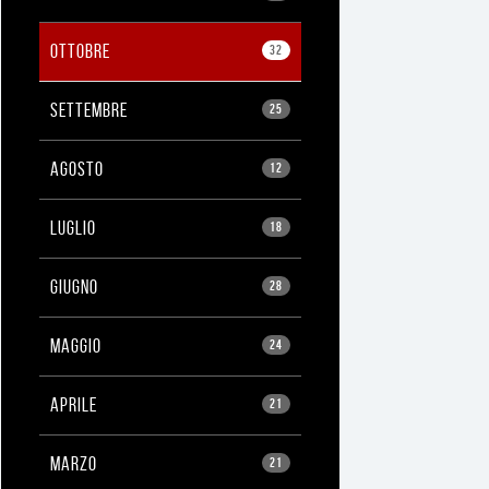
OTTOBRE
32
SETTEMBRE
25
AGOSTO
12
LUGLIO
18
GIUGNO
28
MAGGIO
24
APRILE
21
MARZO
21