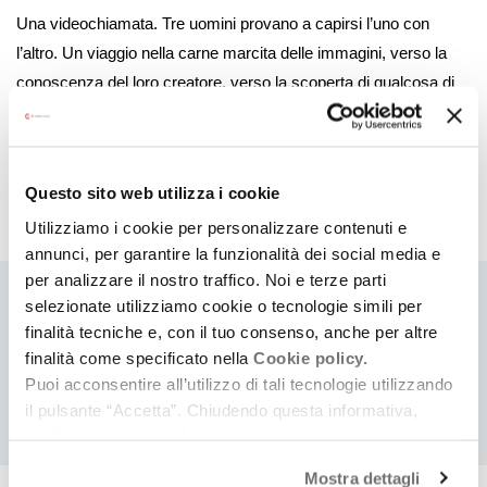
immagine
Una videochiamata. Tre uomini provano a capirsi l’uno con
l’altro. Un viaggio nella carne marcita delle immagini, verso la
conoscenza del loro creatore, verso la scoperta di qualcosa di
intimo su se stessi in un luogo dove i corpi appaiono per quello
che sono. E poi lui.
Questo sito web utilizza i cookie
Archivio date
Utilizziamo i cookie per personalizzare contenuti e
annunci, per garantire la funzionalità dei social media e
per analizzare il nostro traffico. Noi e terze parti
selezionate utilizziamo cookie o tecnologie simili per
COSA
Cerca eventi
Cerca rassegne e festival
finalità tecniche e, con il tuo consenso, anche per altre
finalità come specificato nella
Cookie policy.
Puoi acconsentire all’utilizzo di tali tecnologie utilizzando
il pulsante “Accetta”. Chiudendo questa informativa,
continui senza accettare.
Data di pubblicazione
29/11/2025
Mostra dettagli
Ultima modifica