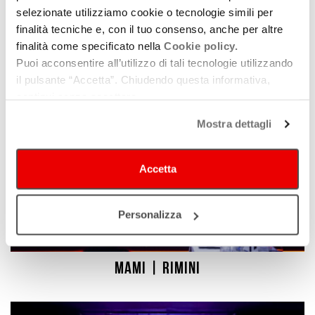
Digital Arena | Ravenna
selezionate utilizziamo cookie o tecnologie simili per
finalità tecniche e, con il tuo consenso, anche per altre
finalità come specificato nella
Cookie policy.
Puoi acconsentire all’utilizzo di tali tecnologie utilizzando
il pulsante “Accetta”. Chiudendo questa informativa,
continui senza accettare.
Mostra dettagli
Accetta
Personalizza
MAMI | Rimini