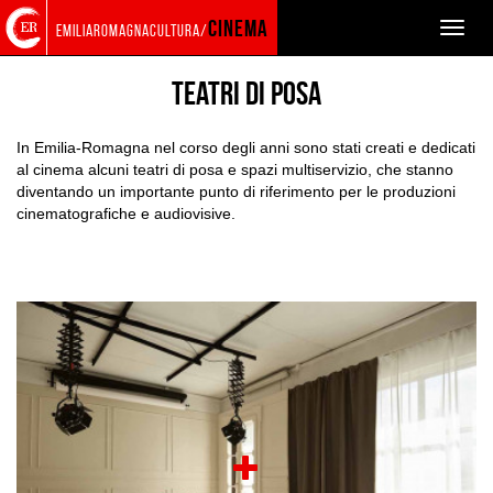
Torna
Cerca
Salta
Salta
E-R FILM COMMISSION
LOCATION
cinema
Toggle
emiliaromagnacultura/
alla
nel
ai
al
naviga
home
sito
contenuti
menu
page
principale
teatri di posa
In Emilia-Romagna nel corso degli anni sono stati creati e dedicati
al cinema alcuni teatri di posa e spazi multiservizio, che stanno
diventando un importante punto di riferimento per le produzioni
cinematografiche e audiovisive.