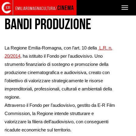
Torna
Cerca
Salta
Salta
BANDI
cinema
Toggle
emiliaromagnacultura/
alla
nel
ai
al
naviga
home
sito
contenuti
menu
Bandi produzione
page
principale
La Regione Emilia-Romagna, con l’art. 10 della
L.R. n.
20/2014
, ha istituito il Fondo per l’audiovisivo. Uno
strumento finanziario di sostegno e promozione della
produzione cinematografica e audiovisiva, creato con
l’obiettivo di valorizzare strategicamente le risorse
imprenditoriali, professionali, culturali e ambientali della
regione.
Attraverso il Fondo per l’audiovisivo, gestito da E-R Film
Commission, la Regione intende strutturare e
valorizzare la filiera dell’audiovisivo, con conseguenti
ricadute economiche sul territorio.