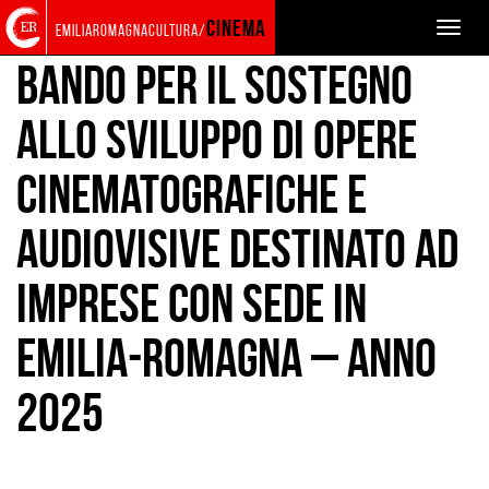
Torna
Cerca
Salta
Salta
BANDI
SVILUPPO
cinema
Toggle
emiliaromagnacultura/
alla
nel
ai
al
naviga
home
sito
contenuti
menu
Bando per il sostegno
page
principale
allo sviluppo di opere
cinematografiche e
audiovisive destinato ad
imprese con sede in
Emilia-Romagna – Anno
2025