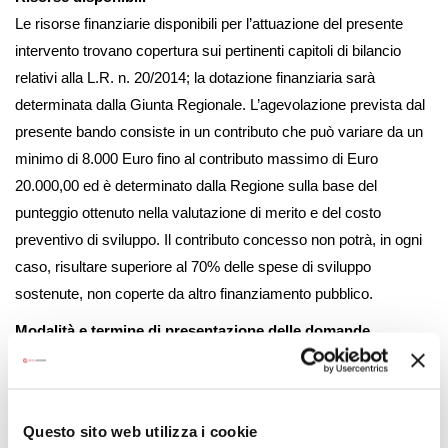
Le risorse finanziarie disponibili per l’attuazione del presente
intervento trovano copertura sui pertinenti capitoli di bilancio
relativi alla L.R. n. 20/2014; la dotazione finanziaria sarà
determinata dalla Giunta Regionale. L’agevolazione prevista dal
presente bando consiste in un contributo che può variare da un
minimo di 8.000 Euro fino al contributo massimo di Euro
20.000,00 ed è determinato dalla Regione sulla base del
punteggio ottenuto nella valutazione di merito e del costo
preventivo di sviluppo. Il contributo concesso non potrà, in ogni
caso, risultare superiore al 70% delle spese di sviluppo
sostenute, non coperte da altro finanziamento pubblico.
Modalità e termine di presentazione delle domande
Il presente è un bando valutativo a graduatoria.
Le domande di contributo vanno presentate via pec a partire
dalle ore 16:00 del
12 marzo 2025
e fino alle ore 16:00 del
15
Questo sito web utilizza i cookie
aprile 2025.