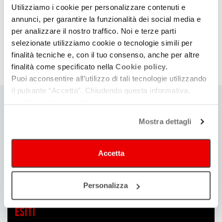
Utilizziamo i cookie per personalizzare contenuti e
annunci, per garantire la funzionalità dei social media e
Per informazioni
per analizzare il nostro traffico. Noi e terze parti
filmcom@regione.emilia-romagna.it
selezionate utilizziamo cookie o tecnologie simili per
Emma Barboni, tel. +39 051 5278753 –
finalità tecniche e, con il tuo consenso, anche per altre
Davide Zanza
tel. +39 051
5273581
.
finalità come specificato nella
Cookie policy.
Puoi acconsentire all’utilizzo di tali tecnologie utilizzando
il pulsante “Accetta”. Chiudendo questa informativa,
continui senza accettare.
Stato del bando
SCADUTO
Mostra dettagli
Data inizio
12/03/2025
Accetta
Data fine
15/04/2025
Personalizza
Esiti