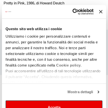
Pretty in Pink, 1986, di Howard Deutch
Archivio date
Questo sito web utilizza i cookie
Utilizziamo i cookie per personalizzare contenuti e
COSA
annunci, per garantire la funzionalità dei social media e
Cerca eventi
Cerca rassegne e festival
per analizzare il nostro traffico. Noi e terze parti
selezionate utilizziamo cookie o tecnologie simili per
finalità tecniche e, con il tuo consenso, anche per altre
finalità come specificato nella
Cookie policy.
Data di pubblicazione
Puoi acconsentire all’utilizzo di tali tecnologie utilizzando
24/10/2025
il pulsante “Accetta”. Chiudendo questa informativa,
Ultima modifica
continui senza accettare.
24/10/2025
Mostra dettagli
Accetta