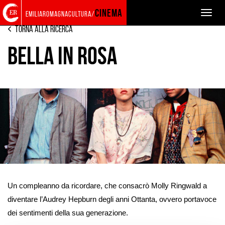
Torna
Cerca
Salta
Salta
EVENTS AND NEWS
CARTELLONE
cinema
Toggle
emiliaromagnacultura/
alla
nel
ai
al
naviga
home
sito
contenuti
menu
Torna alla ricerca
page
principale
BELLA IN ROSA
Ingrandisci
immagine
Un compleanno da ricordare, che consacrò Molly Ringwald a
diventare l’Audrey Hepburn degli anni Ottanta, ovvero portavoce
dei sentimenti della sua generazione.