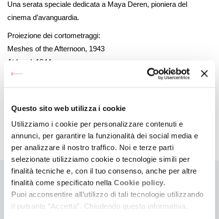
Una serata speciale dedicata a Maya Deren, pioniera del
cinema d’avanguardia.
Proiezione dei cortometraggi:
Meshes of the Afternoon, 1943
At Land, 1944
Ritual in Transfigured Time, 1946
L’appuntamento inizierà con un aperitivo offerto nel foyer del
cinema
Questo sito web utilizza i cookie
Utilizziamo i cookie per personalizzare contenuti e
annunci, per garantire la funzionalità dei social media e
Archivio date
per analizzare il nostro traffico. Noi e terze parti
selezionate utilizziamo cookie o tecnologie simili per
finalità tecniche e, con il tuo consenso, anche per altre
finalità come specificato nella
Cookie policy.
COSA
Cerca eventi
Cerca rassegne e festival
Puoi acconsentire all’utilizzo di tali tecnologie utilizzando
il pulsante “Accetta”. Chiudendo questa informativa,
continui senza accettare.