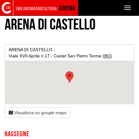
Torna
Cerca
Salta
Salta
PRODUZIONE
LOCATION
cinema
Toggle
emiliaromagnacultura/
alla
nel
ai
al
naviga
home
sito
contenuti
menu
ARENA DI CASTELLO
page
principale
ARENA DI CASTELLO -
Viale XVII Aprile n.17 - Castel San Pietro Terme (
BO
)
Visualizza su google maps
Rassegne