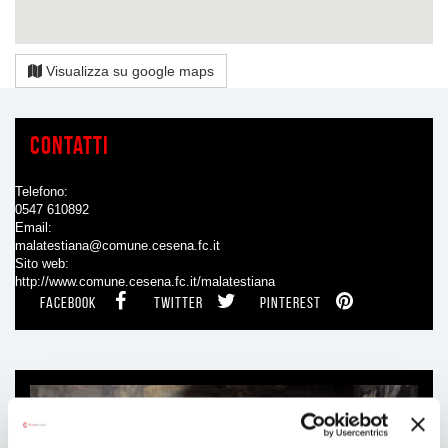
Visualizza su google maps
Contatti
Telefono
0547 610892
Email
malatestiana@comune.cesena.fc.it
Sito web
http://www.comune.cesena.fc.it/malatestiana
FACEBOOK
TWITTER
PINTEREST
Ti
può