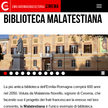
Torna
Cerca
Salta
Salta
PRODUZIONE
LOCATION
cinema
Toggle
emiliaromagnacultura/
alla
nel
ai
al
naviga
home
sito
contenuti
menu
BIBLIOTECA MALATESTIANA
page
principale
Ingrandisci
immagine
La più antica biblioteca dell’Emilia-Romagna compirà 600 anni
nel 2050. Voluta da Malatesta Novello, signore di Cesena, che
facendo suo il progetto dei frati francescani la eresse nel loro
convento, la
Malatestiana
è l’unico esempio di biblioteca