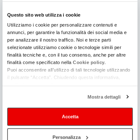
interessare
Questo sito web utilizza i cookie
Utilizziamo i cookie per personalizzare contenuti e
annunci, per garantire la funzionalità dei social media e
per analizzare il nostro traffico. Noi e terze parti
selezionate utilizziamo cookie o tecnologie simili per
finalità tecniche e, con il tuo consenso, anche per altre
finalità come specificato nella
Cookie policy.
Guida alla produzione
Puoi acconsentire all’utilizzo di tali tecnologie utilizzando
Consulta | Iscriviti
il pulsante “Accetta”. Chiudendo questa informativa,
continui senza accettare.
Mostra dettagli
Accetta
Personalizza