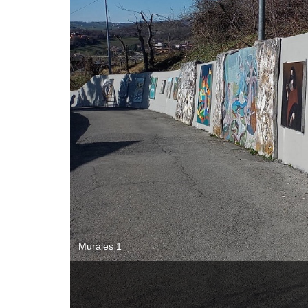
PANO0001 Pano 5
Murales 1