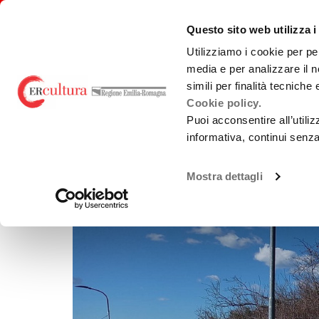
Torna
Cerca
Salta
Salta
alla
nel
ai
al
emiliaromagnacultura/
Questo sito web utilizza i
home
sito
contenuti
menu
page
principale
Utilizziamo i cookie per pe
media e per analizzare il n
E-R FILM COMMISSION
BANDI
PRO
simili per finalità tecniche
Cookie policy.
Puoi acconsentire all’utili
TORNA ALLA RICERCA
PRODUZIONE
LOCATION
informativa, continui senz
Chi Siamo
Sviluppo
Loca
La Nostra Rete
Produzione
Teatr
Mostra dettagli
Accordi territoriali
Promozione
Guid
prod
Analisi Dati
Normativa di
Cast
Riferimento
Gree