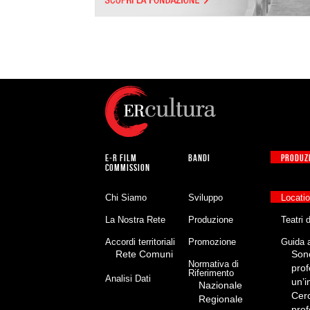
E-R FILM
BANDI
PRODUZ
COMMISSION
Chi Siamo
Sviluppo
Locati
La Nostra Rete
Produzione
Teatri 
Accordi territoriali
Promozione
Guida a
Rete Comuni
Son
Normativa di
prof
Riferimento
Analisi Dati
un’
Nazionale
Cer
Regionale
prof