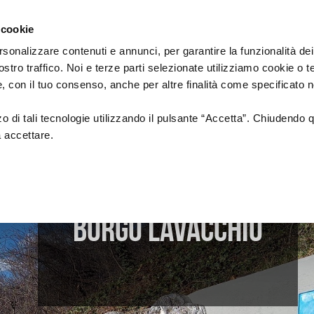
Regione
cinema
Emilia
 cookie
a
Romagna
cura
rsonalizzare contenuti e annunci, per garantire la funzionalità dei
di
ostro traffico. Noi e terze parti selezionate utilizziamo cookie o 
DUZIONE
Assessorato
PROMOZIONE
SALE
 e, con il tuo consenso, anche per altre finalità come specificato n
Cultura
e
Paesaggio
zzo di tali tecnologie utilizzando il pulsante “Accetta”. Chiudendo 
BORGHI E PAESI
a accettare.
tion
Fondazione Cineteca di
Normativa di
Bologna
Riferimento
i di posa
Festival
Sale
cinematografic
a alla
Doc in Tour
uzione
Borgo Lavacchio
ing
Azioni di Sistema
n Film
Catalogo Opere Sostenute