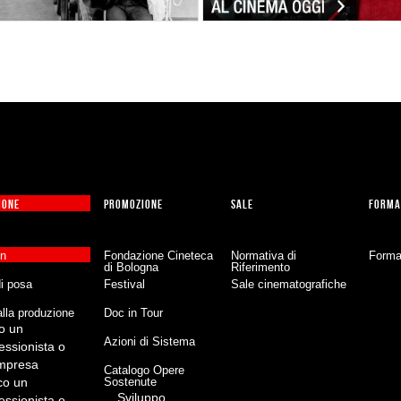
IONE
PROMOZIONE
SALE
FORMA
on
Fondazione Cineteca
Normativa di
Forma
di Bologna
Riferimento
di posa
Festival
Sale cinematografiche
lla produzione
Doc in Tour
o un
Azioni di Sistema
essionista o
impresa
Catalogo Opere
co un
Sostenute
Sviluppo
essionista o