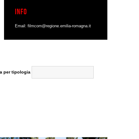
Info
Email:
filmcom@regione.emilia-romagna.it
a per tipologia