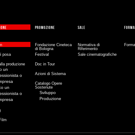
IONE
PROMOZIONE
SALE
FORMA
on
Fondazione Cineteca
Normativa di
Forma
di Bologna
Riferimento
di posa
Festival
Sale cinematografiche
lla produzione
Doc in Tour
o un
Azioni di Sistema
essionista o
impresa
Catalogo Opere
co un
Sostenute
Sviluppo
essionista o
Produzione
impresa
g
Film