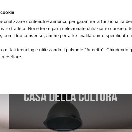
Regione
cinema
Emilia
 cookie
a
Romagna
cura
rsonalizzare contenuti e annunci, per garantire la funzionalità dei
di
ostro traffico. Noi e terze parti selezionate utilizziamo cookie o 
DUZIONE
Assessorato
PROMOZIONE
SALE
 e, con il tuo consenso, anche per altre finalità come specificato n
Cultura
e
Paesaggio
zzo di tali tecnologie utilizzando il pulsante “Accetta”. Chiudendo 
BIBLIOTECHE
a accettare.
tion
Fondazione Cineteca di
Normativa di
Bologna
Riferimento
i di posa
Festival
Sale
cinematografic
a alla
Doc in Tour
uzione
Casa della Cultura
ing
Azioni di Sistema
n Film
Catalogo Opere Sostenute