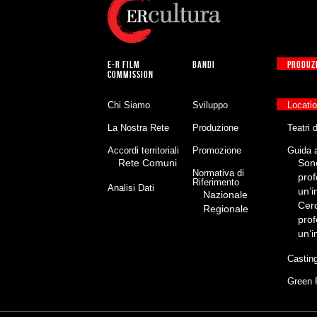
E-R FILM
BANDI
PRODUZ
COMMISSION
Chi Siamo
Sviluppo
Locati
La Nostra Rete
Produzione
Teatri 
Accordi territoriali
Promozione
Guida a
Rete Comuni
Son
Normativa di
prof
Riferimento
Analisi Dati
un’
Nazionale
Cer
Regionale
prof
un’
Castin
Green 