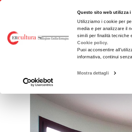
Torna
Cerca
Salta
Salta
alla
nel
ai
al
emiliaromagnacultura/
Questo sito web utilizza i
home
sito
contenuti
menu
page
principale
Utilizziamo i cookie per pe
media e per analizzare il n
E-R FILM COMMISSION
BANDI
PRO
simili per finalità tecniche
Cookie policy.
Puoi acconsentire all’utili
TORNA ALLA RICERCA
PRODUZIONE
LOCATION
informativa, continui senz
Chi Siamo
Sviluppo
Loca
La Nostra Rete
Produzione
Teatr
Mostra dettagli
Accordi territoriali
Promozione
Guid
prod
Analisi Dati
Normativa di
Cast
Riferimento
Gree