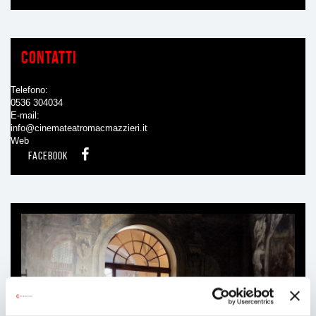
Contatti
Telefono
0536 304034
E-mail
info@cinemateatromacmazzieri.it
Web
FACEBOOK
Ti
può
interessare