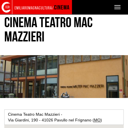
Torna
Cerca
Salta
Salta
PRODUZIONE
LOCATION
cinema
Toggle
emiliaromagnacultura/
alla
nel
ai
al
naviga
home
sito
contenuti
menu
Cinema Teatro Mac
page
principale
Mazzieri
Ingrandisci
immagine
Cinema Teatro Mac Mazzieri -
Via Giardini, 190 - 41026 Pavullo nel Frignano (
MO
)