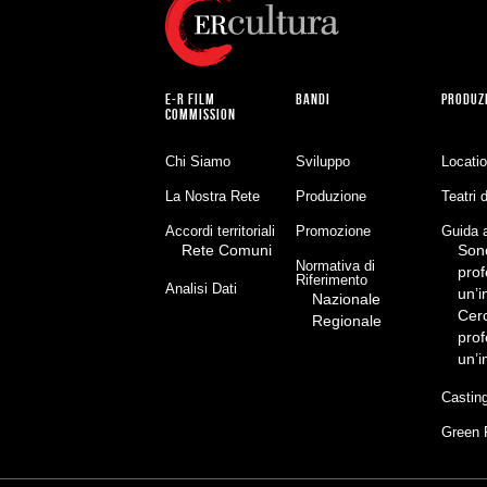
E-R FILM
BANDI
PRODUZ
COMMISSION
Chi Siamo
Sviluppo
Locati
La Nostra Rete
Produzione
Teatri 
Accordi territoriali
Promozione
Guida a
Rete Comuni
Son
Normativa di
prof
Riferimento
Analisi Dati
un’
Nazionale
Cer
Regionale
prof
un’
Castin
Green 