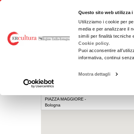
Torna
Cerca
Salta
Salta
alla
nel
ai
al
emiliaromagnacultura/
Questo sito web utilizza i
home
sito
contenuti
menu
page
principale
Utilizziamo i cookie per pe
media e per analizzare il n
E-R FILM COMMISSION
BANDI
PRO
simili per finalità tecniche
Cookie policy.
Puoi acconsentire all’utili
EVENTS AND NEWS
CARTELLONE
informativa, continui senz
Chi Siamo
Sviluppo
Loca
PIAZZA MAGGIORE
La Nostra Rete
Produzione
Teatr
Mostra dettagli
Accordi territoriali
Promozione
Guid
prod
Analisi Dati
Normativa di
PIAZZA MAGGIORE -
Cast
Riferimento
Bologna
Gree