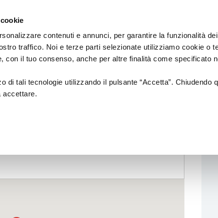
Regione
cinema
Emilia
 cookie
a
Romagna
cura
rsonalizzare contenuti e annunci, per garantire la funzionalità dei
di
ostro traffico. Noi e terze parti selezionate utilizziamo cookie o 
DUZIONE
Assessorato
PROMOZIONE
SALE
 e, con il tuo consenso, anche per altre finalità come specificato n
Cultura
e
Paesaggio
zzo di tali tecnologie utilizzando il pulsante “Accetta”. Chiudendo 
a accettare.
tion
Fondazione Cineteca di
Normativa di
Bologna
Riferimento
i di posa
Festival
Sale
cinematografic
a alla
Doc in Tour
uzione
ing
Azioni di Sistema
n Film
Catalogo Opere Sostenute