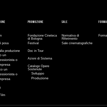
IONE
PROMOZIONE
SALE
FORMA
on
Fondazione Cineteca
Normativa di
Forma
di Bologna
Riferimento
di posa
Festival
Sale cinematografiche
lla produzione
Doc in Tour
o un
Azioni di Sistema
essionista o
impresa
Catalogo Opere
co un
Sostenute
Sviluppo
essionista o
Produzione
impresa
g
Film