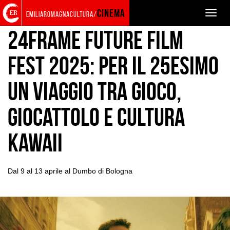
Torna
Cerca
Salta
Salta
EVENTS AND NEWS
NEWS
cinema
Toggle
emiliaromagnacultura/
alla
nel
ai
al
naviga
home
sito
contenuti
menu
24FRAME Future Film
page
principale
Fest 2025: per il 25esimo
un viaggio tra Gioco,
Giocattolo e Cultura
Kawaii
Dal 9 al 13 aprile al Dumbo di Bologna