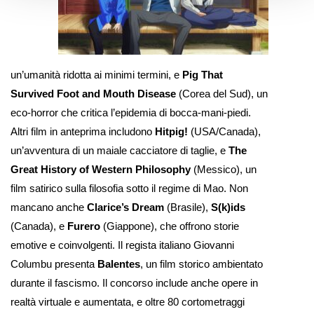
un’umanità ridotta ai minimi termini, e
Pig That
Survived Foot and Mouth Disease
(Corea del Sud), un
eco-horror che critica l’epidemia di bocca-mani-piedi.
Altri film in anteprima includono
Hitpig!
(USA/Canada),
un’avventura di un maiale cacciatore di taglie, e
The
Great History of Western Philosophy
(Messico), un
film satirico sulla filosofia sotto il regime di Mao. Non
mancano anche
Clarice’s Dream
(Brasile),
S(k)ids
(Canada), e
Furero
(Giappone), che offrono storie
emotive e coinvolgenti. Il regista italiano Giovanni
Columbu presenta
Balentes
, un film storico ambientato
durante il fascismo. Il concorso include anche opere in
realtà virtuale e aumentata, e oltre 80 cortometraggi