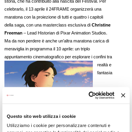
storia, che ha contribuito alla nascita del Festival. Per
celebrarlo, il 13 aprile il 24FRAME organizzerà una
maratona con la proiezione di tutti e quattro i capitoli
della saga, con una masterclass esclusiva di
Christine
Freeman
– Lead Historian di Pixar Animation Studios.
Ma da non perdere è anche un’altra maratona carica di
meraviglia in programma il 10 aprile: un triplo
appuntamento cinematografico per esplorare i confini tra
realtà e
fantasia
Questo sito web utilizza i cookie
attraverso il gioco. Dall’intramontabile (e originale)
Utilizziamo i cookie per personalizzare contenuti e
Jumanji
al thriller mozzafiato
The Game
fino alla favola