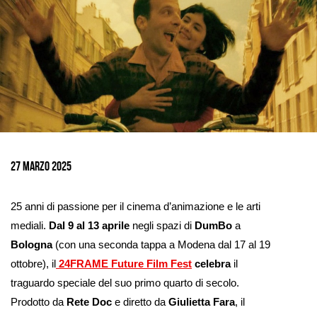
Ingrandisci
immagine
27 marzo 2025
25 anni di passione per il cinema d’animazione e le arti
mediali.
Dal 9 al 13 aprile
negli spazi di
DumBo
a
Bologna
(con una seconda tappa a Modena dal 17 al 19
ottobre), il
24FRAME Future Film Fest
celebra
il
traguardo speciale del suo primo quarto di secolo.
Prodotto da
Rete Doc
e diretto da
Giulietta Fara
, il