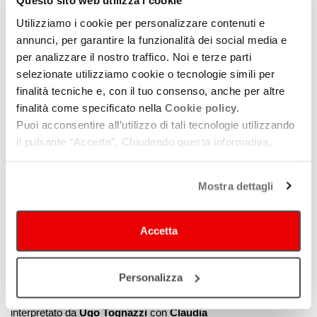
Questo sito web utilizza i cookie
Nella sezione Spotlight (ex-Orizzonti Extra) concorrerà
Utilizziamo i cookie per personalizzare contenuti e
per il Premio dello “Spettatore Armani Beauty”
annunci, per garantire la funzionalità dei social media e
per analizzare il nostro traffico. Noi e terze parti
Ammazzare stanca
di
Daniele Vicari
, storia vera
selezionate utilizziamo cookie o tecnologie simili per
ispirata all’autobiografia di Antonio Zagari, ragazzo che si
finalità tecniche e, con il tuo consenso, anche per altre
ribella al suo destino criminale. Realizzato tra l’Emilia-
finalità come specificato nella
Cookie policy.
Romagna e la Calabria il film ha nel cast Gabriel
Puoi acconsentire all’utilizzo di tali tecnologie utilizzando
Montesi, Vinicio Marchioni, Selene Caramazza, Andrea
il pulsante “Accetta”. Chiudendo questa informativa,
Fuorto, Thomas Trabacchi, Cristiana Vaccaro, Rocco
continui senza accettare.
Papaleo ed è prodotto da Pier Giorgio Bellocchio,
Mostra dettagli
Manetti Bros. per Mompracem, con Rai Cinema e Beta
Film.
Accetta
Nella sezione Venezia Classici troviamo infine la
Cineteca di Bologna, che in collaborazione con
Compass Film, porterà il restauro di
Il magnifico
Personalizza
cornuto
, diretto nel
1964
da
Antonio Pietrangeli
e
interpretato da
Ugo Tognazzi
con
Claudia