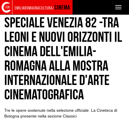
Torna
Cerca
Salta
Salta
EVENTS AND NEWS
NEWS
cinema
Toggle
emiliaromagnacultura/
alla
nel
ai
al
naviga
home
sito
contenuti
menu
Speciale Venezia 82 -Tra
page
principale
leoni e nuovi Orizzonti il
Cinema dell'Emilia-
Romagna alla Mostra
Internazionale d'Arte
Cinematografica
Tre le opere sostenute nella selezione ufficiale. La Cineteca di
Bologna presente nella sezione Classici