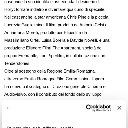
nasconde la sua identità e asseconda il desiderio di
Holly: tornare indietro e diventare qualcuno di speciale.
Nel cast anche la star americana Chris Pine e la piccola
Lucrezia Guglielmino. Il film, prodotto da Antonio Celsi e
Annamaria Morelli, prodotto per PIiperfilm da
Massimiliano Orfei, Luisa Borella e Davide Novelli, è una
produzione Elisnore Film| The Apartment, società del
gruppo Fremantle, con Piperfilm, in collaborazione con
Tenderstories.
Oltre al sostegno della Regione Emilia-Romagna,
attraverso Emilia-Romagna Film Commission, l’opera
ha ricevuto il sostegno di Direzione generale Cinema e
Audiovisivo, con il contributo del fondo dello sviluppo
degli investimenti nel cinema e nell’audiovisivo del
Ministero della Cultura, della REGIONE VENETO PR
FESR DEL VENETO 2021-2027 e il sostegno di
Fondazione Veneto Film Commission.