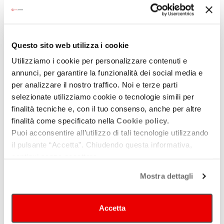
la sua scomparsa.
Il contributo produzione della Regione
è andato
anche a
La vita segreta dei giocattoli
, di
Sara
Questo sito web utilizza i cookie
Zavarise
,
Alexandra D’Onofrio
; in programma tra gli
eventi speciali, presenta un grande maestro giocattolaio
Utilizziamo i cookie per personalizzare contenuti e
annunci, per garantire la funzionalità dei social media e
che incontra bambini in tutta Italia per costruire giocattoli
per analizzare il nostro traffico. Noi e terze parti
e affrontare temi urgenti come l’ecologia e la pace. Per
selezionate utilizziamo cookie o tecnologie simili per
l’anteprima mondiale, il 6 giugno alle 17.30 al
finalità tecniche e, con il tuo consenso, anche per altre
BIOGRAFILM HERA THEATRE | Pop Up Cinema
finalità come specificato nella
Cookie policy.
Arlecchino, saranno presenti le registe e il protagonista
Puoi acconsentire all’utilizzo di tali tecnologie utilizzando
Roberto Papetti, che è stato coordinatore e animatore,
il pulsante “Accetta”. Chiudendo questa informativa,
per oltre trent´anni, del centro “La Lucertola”, spazio
continui senza accettare.
educativo e didattico organizzato dal Comune di
Mostra dettagli
Ravenna. Zavarise, D’Onofrio e Papetti incontreranno
anche i giovani detenuti dell’IPM Pietro Siciliani di
Accetta
Bologna nell’ambito del progetto educativo di Biografilm
Tutta un’altra storia.