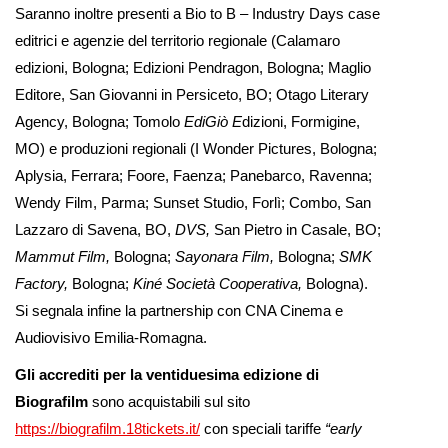
Saranno inoltre presenti a Bio to B – Industry Days case
editrici e agenzie del territorio regionale (Calamaro
edizioni, Bologna; Edizioni Pendragon, Bologna; Maglio
Editore, San Giovanni in Persiceto, BO; Otago Literary
Agency, Bologna; Tomolo
EdiGiò E
dizioni, Formigine,
MO) e produzioni regionali (I Wonder Pictures, Bologna;
Aplysia, Ferrara; Foore, Faenza; Panebarco, Ravenna;
Wendy Film, Parma; Sunset Studio, Forlì; Combo, San
Lazzaro di Savena, BO,
DVS,
San Pietro in Casale, BO;
Mammut Film,
Bologna;
Sayonara Film,
Bologna;
SMK
Factory,
Bologna;
Kiné Società Cooperativa,
Bologna).
Si segnala infine la partnership con CNA Cinema e
Audiovisivo Emilia-Romagna.
Gli accrediti per la ventiduesima edizione di
Biografilm
sono acquistabili sul sito
https://biografilm.18tickets.it/
con speciali tariffe
“early