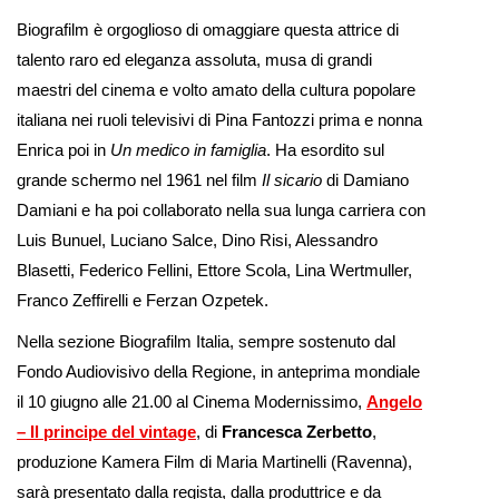
Biografilm è orgoglioso di omaggiare questa attrice di
talento raro ed eleganza assoluta, musa di grandi
maestri del cinema e volto amato della cultura popolare
italiana nei ruoli televisivi di Pina Fantozzi prima e nonna
Enrica poi in
Un medico in famiglia
. Ha esordito sul
grande schermo nel 1961 nel film
Il sicario
di Damiano
Damiani e ha poi collaborato nella sua lunga carriera con
Luis Bunuel, Luciano Salce, Dino Risi, Alessandro
Blasetti, Federico Fellini, Ettore Scola, Lina Wertmuller,
Franco Zeffirelli e Ferzan Ozpetek.
Nella sezione Biografilm Italia, sempre sostenuto dal
Fondo Audiovisivo della Regione, in anteprima mondiale
il 10 giugno alle 21.00 al Cinema Modernissimo,
Angelo
– Il principe del vintage
, di
Francesca Zerbetto
,
produzione Kamera Film di Maria Martinelli (Ravenna),
sarà presentato dalla regista, dalla produttrice e da