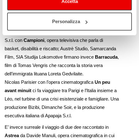
Accetta
cui persero la vita oltre 800 persone, mentre Luca
Guadagnino ci conduce nel mondo dell’IA con
Artificial
,
nella nuova produzione per Amazon MGM Studios.
Personalizza
Nuovamente sul nostro territorio anche Groenlandia
S.r.l. con
Campioni
, opera televisiva che parla di
basket, disabilità e riscatto; Austrè Studio, Samarcanda
Film, SIA Studija Lokomotive firmano invece
Barracuda
,
film di Tomas Vengris che racconta la storia vera
dell’immigrata lituana Loreta Gedvilaite.
Nicolas Parisier con l’opera cinematografica
Un peu
avant minuit
ci fa viaggiare tra Parigi e l’Italia insieme a
Léo, nel turbine di una crisi esistenziale e famigliare. Una
produzione Bizibi, Dimanche Soir, e la produzione
esecutiva italiana di Apapaja S.r.l.
E’ invece surreale il viaggio di due dee raccontato in
Astrea
da Davide Manuli, opera cinematografica in cui