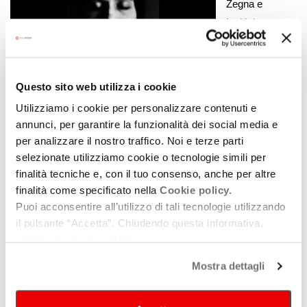
Zegna e
La Huit
Questo sito web utilizza i cookie
Utilizziamo i cookie per personalizzare contenuti e
Production con il documentario
Cecilia Mangini.
Le
annunci, per garantire la funzionalità dei social media e
portrait d’un regard
, ricordano la figura della pioniera
per analizzare il nostro traffico. Noi e terze parti
del documentario, mentre Matteo Parisini torna dietro la
selezionate utilizziamo cookie o tecnologie simili per
macchina da presa con
Tina Modotti. The most
finalità tecniche e, con il tuo consenso, anche per altre
famous unknown artist
, omaggio alla fotografa, artista
finalità come specificato nella
Cookie policy.
e attivista il cui fascino è ancora oggi immutato. Il
Puoi acconsentire all’utilizzo di tali tecnologie utilizzando
documentario è prodotto da Ladoc, con Ghirigori e Cima
il pulsante “Accetta”. Chiudendo questa informativa,
continui senza accettare.
Films.
Storia e Memoria protagoniste di
Arandora Star 2
Mostra dettagli
luglio 1940
, documentario Popcult diretto da Danilo
Caracciolo e Gabriele Rose che racconta la tragedia in