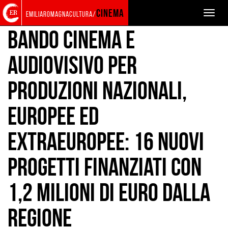
Torna
Cerca
Salta
Salta
EVENTS AND NEWS
NEWS
cinema
Toggle
emiliaromagnacultura/
alla
nel
ai
al
naviga
home
sito
contenuti
menu
Bando cinema e
page
principale
audiovisivo per
produzioni nazionali,
europee ed
extraeuropee: 16 nuovi
progetti finanziati con
1,2 milioni di euro dalla
Regione