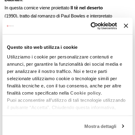
In questa cornice viene proiettato
Il tè nel deserto
(1990), tratto dal romanzo di Paul Bowles e interpretato
da
Debra Winger
e
John Malkovich
. Il film racconta il
viaggio nel Nord Africa di una coppia americana in crisi,
trasformando l’esperienza dello spostamento geografico
Questo sito web utilizza i cookie
in una progressiva esplorazione interiore. Alla proiezione
segue un incontro con Debra Winger, moderato da
Utilizziamo i cookie per personalizzare contenuti e
annunci, per garantire la funzionalità dei social media e
Pauline de Raymond
e
Bernard Benoliel
. Tra
per analizzare il nostro traffico. Noi e terze parti
Cambridge e Parigi, il cinema di Bernardo Bertolucci
selezionate utilizziamo cookie o tecnologie simili per
torna così al centro di una riflessione internazionale che
finalità tecniche e, con il tuo consenso, anche per altre
intreccia ricerca accademica, proiezioni pubbliche e
finalità come specificato nella
Cookie policy.
dialogo con i protagonisti di alcune sue opere, nel segno
Puoi acconsentire all’utilizzo di tali tecnologie utilizzando
di un’eredità che continua a essere interrogata e
il pulsante “Accetta”. Chiudendo questa informativa,
condivisa.
continui senza accettare.
Mostra dettagli
Allegati