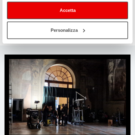
Accetta
Global Bertolucci
Personalizza
Festival Cinematheque Parigi 2026
Ti
può
interessare