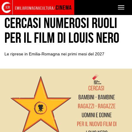
Torna
Cerca
Salta
Salta
PRODUZIONE
CASTING
cinema
Toggle
emiliaromagnacultura/
alla
nel
ai
al
naviga
home
sito
contenuti
menu
Cercasi numerosi ruoli
page
principale
per il film di Louis Nero
Le riprese in Emilia-Romagna nei primi mesi del 2027