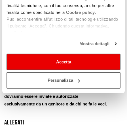
a figura intera. No occhiali, cappelli o altri
finalità tecniche e, con il tuo consenso, anche per altre
accessori che possano alterare i tratti somatici del
finalità come specificato nella
Cookie policy.
candidato.
Puoi acconsentire all’utilizzo di tali tecnologie utilizzando
Curriculum Vitae.
il pulsante “Accetta”. Chiudendo questa informativa,
continui senza accettare.
Saranno ricontattate solamente le persone
selezionate.
Mostra dettagli
Non è richiesta esperienza pregressa nel mondo del
cinema.
Accetta
La ricerca è rivolta ai residenti in Emilia-Romagna. Il
lavoro sarà regolarmente retribuito.
Personalizza
Per i genitori: le candidature per i minorenni
dovranno essere inviate e autorizzate
esclusivamente da un genitore o da chi ne fa le veci.
Allegati