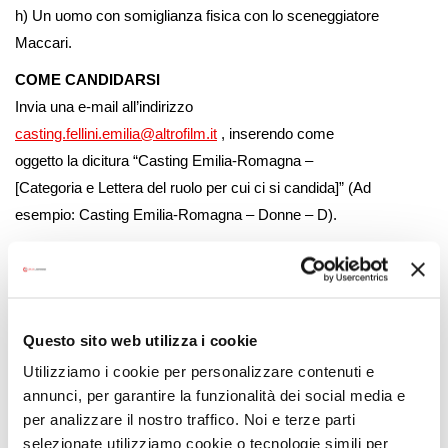
h) Un uomo con somiglianza fisica con lo sceneggiatore
Maccari.
COME CANDIDARSI
Invia una e-mail all’indirizzo
casting.fellini.emilia@altrofilm.it
, inserendo come
oggetto la dicitura “Casting Emilia-Romagna –
[Categoria e Lettera del ruolo per cui ci si candida]” (Ad
esempio: Casting Emilia-Romagna – Donne – D).
Nella e-mail è necessario specificare chiaramente:
Nome, Cognome e data di nascita.
Città di residenza o domicilio attuale.
Questo sito web utilizza i cookie
Altezza e taglia.
Numero di telefono (per i minorenni, il contatto di
Utilizziamo i cookie per personalizzare contenuti e
annunci, per garantire la funzionalità dei social media e
un genitore o tutore legale).
per analizzare il nostro traffico. Noi e terze parti
Due foto recenti: Una in primo piano (il viso) e una
selezionate utilizziamo cookie o tecnologie simili per