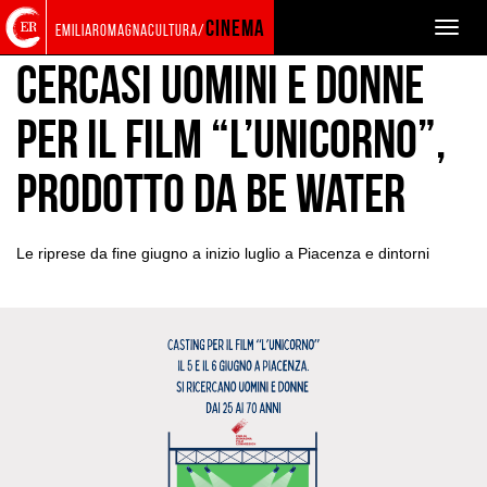
Torna
Cerca
Salta
Salta
PRODUZIONE
CASTING
cinema
Toggle
emiliaromagnacultura/
alla
nel
ai
al
naviga
home
sito
contenuti
menu
Cercasi uomini e donne
page
principale
per il film “L’Unicorno”,
prodotto da Be Water
Le riprese da fine giugno a inizio luglio a Piacenza e dintorni