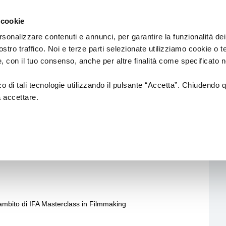
Regione
cinema
Emilia
 cookie
a
Romagna
cura
rsonalizzare contenuti e annunci, per garantire la funzionalità dei
di
ostro traffico. Noi e terze parti selezionate utilizziamo cookie o 
DUZIONE
Assessorato
PROMOZIONE
SALE
 e, con il tuo consenso, anche per altre finalità come specificato n
Cultura
e
Paesaggio
zzo di tali tecnologie utilizzando il pulsante “Accetta”. Chiudendo 
a accettare.
tion
Fondazione Cineteca di
Normativa di
Bologna
Riferimento
e volontarie per
i di posa
Festival
Sale
cinematografic
ti supervisionati da
a alla
Doc in Tour
uzione
ing
Azioni di Sistema
n Film
Catalogo Opere Sostenute
l'ambito di IFA Masterclass in Filmmaking