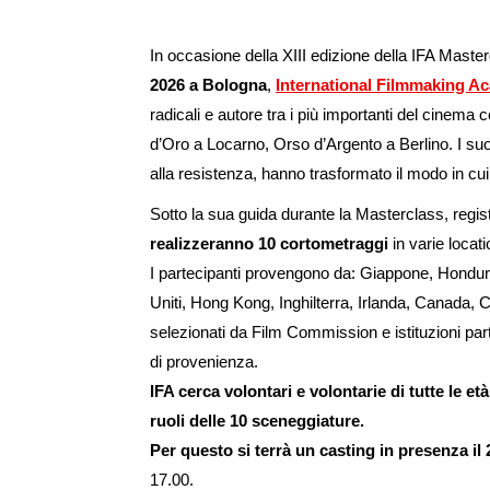
In occasione della XIII edizione della IFA Maste
2026 a Bologna
,
International Filmmaking A
radicali e autore tra i più importanti del cine
d’Oro a Locarno, Orso d’Argento a Berlino. I suoi
alla resistenza, hanno trasformato il modo in cui
Sotto la sua guida durante la Masterclass, regist
realizzeranno 10 cortometraggi
in varie locat
I partecipanti provengono da: Giappone, Honduras
Uniti, Hong Kong, Inghilterra, Irlanda, Canada, 
selezionati da Film Commission e istituzioni pa
di provenienza.
IFA cerca volontari e volontarie di tutte le et
ruoli delle 10 sceneggiature.
Per questo si terrà un casting
in presenza il
17.00.