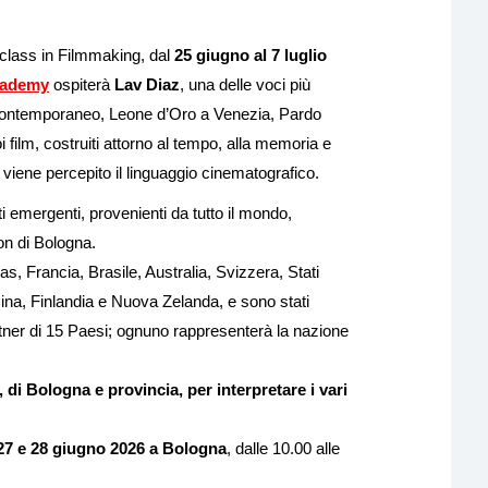
rclass in Filmmaking, dal
25 giugno al 7 luglio
cademy
ospiterà
Lav Diaz
, una delle voci più
ma contemporaneo, Leone d’Oro a Venezia, Pardo
 film, costruiti attorno al tempo, alla memoria e
 viene percepito il linguaggio cinematografico.
i emergenti, provenienti da tutto il mondo,
ion di Bologna.
, Francia, Brasile, Australia, Svizzera, Stati
Cina, Finlandia e Nuova Zelanda, e sono stati
rtner di 15 Paesi; ognuno rappresenterà la nazione
à, di Bologna e provincia, per interpretare i vari
 27 e 28 giugno 2026 a Bologna
, dalle 10.00 alle