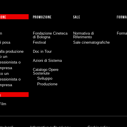
IONE
PROMOZIONE
SALE
FORMA
on
Fondazione Cineteca
Normativa di
Forma
di Bologna
Riferimento
di posa
Festival
Sale cinematografiche
lla produzione
Doc in Tour
o un
Azioni di Sistema
essionista o
impresa
Catalogo Opere
co un
Sostenute
Sviluppo
essionista o
Produzione
impresa
g
Film