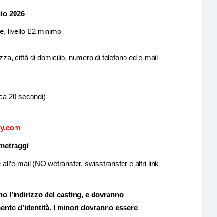
lio 2026
e, livello B2 minimo
za, città di domicilio, numero di telefono ed e-mail
rca 20 secondi)
my.com
ometraggi
 all’e-mail (NO wetransfer, swisstransfer e altri link
anno l’indirizzo del casting, e dovranno
mento d’identità. I minori dovranno essere