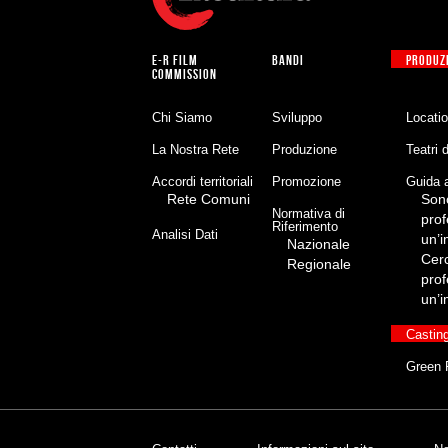
E-R FILM
BANDI
PRODUZ
COMMISSION
Chi Siamo
Sviluppo
Locati
La Nostra Rete
Produzione
Teatri 
Accordi territoriali
Promozione
Guida a
Rete Comuni
Son
Normativa di
prof
Riferimento
Analisi Dati
un’
Nazionale
Cer
Regionale
prof
un’
Castin
Green 