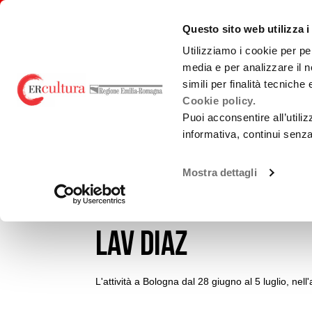
Torna
Cerca
Salta
Salta
alla
nel
ai
al
emiliaromagnacultura/
Questo sito web utilizza i
home
sito
contenuti
menu
page
principale
Utilizziamo i cookie per pe
media e per analizzare il n
E-R FILM COMMISSION
BANDI
PRO
simili per finalità tecniche
Cookie policy.
Puoi acconsentire all’utili
PRODUZIONE
CASTING
informativa, continui senz
Chi Siamo
Sviluppo
Loca
Cercasi volontari 
La Nostra Rete
Produzione
Teatr
Mostra dettagli
Accordi territoriali
interpretare i cor
Promozione
Guid
prod
Analisi Dati
Normativa di
Lav Diaz
Cast
Riferimento
Gree
L'attività a Bologna dal 28 giugno al 5 luglio, nel