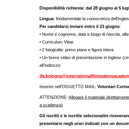
Disponibilità richiesta: dal 28 giugno al 5 lug
Lingua:
fondamentale la conoscenza dell’ingles
Per candidarsi inviare
entro il 23
giugno
:
• Nome e cognome, data e luogo di nascita, altez
• Curriculum Vitae
• 2 fotografie: primo piano e figura intera
• Un breve video di presentazione in inglese (ci
all’indirizzo:
ifa.bologna@internationalfilmmakingacade
Inserire nell’OGGETTO MAIL:
Volontari Cort
ATTENZIONE:
Allegare il materiale direttamente
a scadenza)
Gli iscritti e le iscritte selezionati/e ricever
presentarsi negli orari indicati con un docu