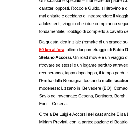
Un’occasione speciale – il funerale del padre Co
caratteri opposti, Rocco e Guido, si ritrovino a
mai chiarite e decidano di intraprendere il viag
adolescenti; viaggio che i due compiranno seguend
fondamentale, l’obbligo di compierlo a cavallo de
Da questa idea iniziale (remake di un grande su
50 km all’ora
, ultimo lungometraggio di
Fabio D
Stefano Accorsi
. Un road movie e un viaggio d
ritrovare se stessi e un legame perduto attraver
recuperando, tappa dopo tappa, il tempo perduto. “
l’Emilia dalla Romagna, toccando molte
location
modenese; Lizzano in Belvedere (BO); Comacchi
Savio nel ravennate; Cesena, Bertinoro, Borghi, 
Forlì – Cesena.
Oltre a De Luigi e Accorsi
nel cas
t anche Elisa
Miriam Previati, con la partecipazione di Beatri