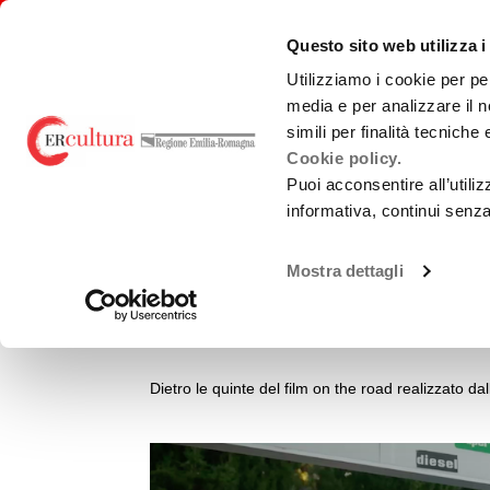
Torna
Cerca
Salta
Salta
alla
nel
ai
al
emiliaromagnacultura/
Questo sito web utilizza i
home
sito
contenuti
menu
page
principale
Utilizziamo i cookie per pe
media e per analizzare il n
E-R FILM COMMISSION
BANDI
PRO
simili per finalità tecniche
Cookie policy.
Puoi acconsentire all’utili
BACKSTAGE
SPECIALI DAI SET
informativa, continui senz
Chi Siamo
Sviluppo
Loca
Con Fabio De Luigi 
La Nostra Rete
Produzione
Teatr
Mostra dettagli
Accordi territoriali
Promozione
Guid
km all'ora
prod
Analisi Dati
Normativa di
Cast
Riferimento
Dietro le quinte del film on the road realizzato 
Gree