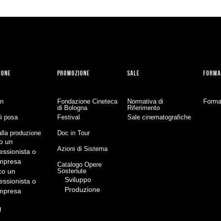
IONE
PROMOZIONE
SALE
FORMA
on
Fondazione Cineteca
Normativa di
Forma
di Bologna
Riferimento
di posa
Festival
Sale cinematografiche
lla produzione
Doc in Tour
o un
Azioni di Sistema
essionista o
impresa
Catalogo Opere
co un
Sostenute
Sviluppo
essionista o
Produzione
impresa
g