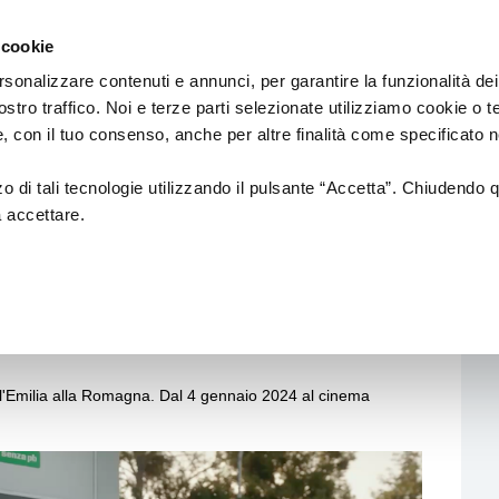
Regione
cinema
Emilia
 cookie
a
Romagna
cura
rsonalizzare contenuti e annunci, per garantire la funzionalità dei
di
ostro traffico. Noi e terze parti selezionate utilizziamo cookie o 
DUZIONE
Assessorato
PROMOZIONE
SALE
 e, con il tuo consenso, anche per altre finalità come specificato n
Cultura
e
Paesaggio
zzo di tali tecnologie utilizzando il pulsante “Accetta”. Chiudendo 
a accettare.
tion
Fondazione Cineteca di
Normativa di
Bologna
Riferimento
e Stefano Accorsi a 50
i di posa
Festival
Sale
cinematografic
a alla
Doc in Tour
uzione
ing
Azioni di Sistema
dall'Emilia alla Romagna. Dal 4 gennaio 2024 al cinema
n Film
Catalogo Opere Sostenute