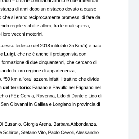
rrado – crea le condizioni aﬃnché due fratelli dai
 distanza di anni dopo un distacco dovuto a cause
gio che si erano reciprocamente promessi di fare da
o regole stabilite allora, tra le quali spicca,
i loro vecchi motorini.
ccesso tedesco del 2018 intitolato 25 Km/h) è nato
e Luigi
, che ne è anche il protagonista con
i formazione di due cinquantenni, che cercano di
sando la loro regione di appartenenza,
50 km all’ora” azzera infatti il trattino che divide
 del territorio
: Fanano e Pavullo nel Frignano nel
o (FE); Cervia, Ravenna, Lido di Dante e Lido di
San Giovanni in Galilea e Longiano in provincia di
 Di Eusanio, Giorgia Arena, Barbara Abbondanza,
ce Schiros, Stefano Vito, Paolo Cevoli, Alessandro