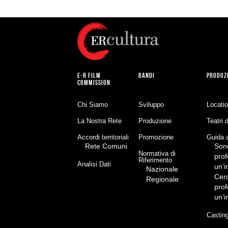
E-R FILM
BANDI
PRODUZ
COMMISSION
Chi Siamo
Sviluppo
Locati
La Nostra Rete
Produzione
Teatri 
Accordi territoriali
Promozione
Guida a
Rete Comuni
Son
Normativa di
prof
Riferimento
Analisi Dati
un’
Nazionale
Cer
Regionale
prof
un’
Castin