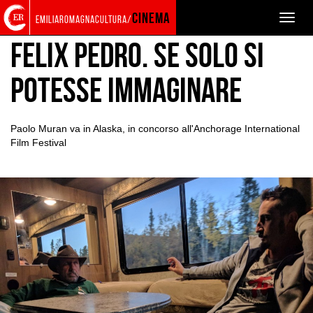
Torna
Cerca
Salta
Salta
BACKSTAGE
PROTAGONISTI
cinema
Toggle
emiliaromagnacultura/
alla
nel
ai
al
naviga
home
sito
contenuti
menu
Felix Pedro. Se solo si
page
principale
potesse immaginare
Paolo Muran va in Alaska, in concorso all'Anchorage International
Film Festival