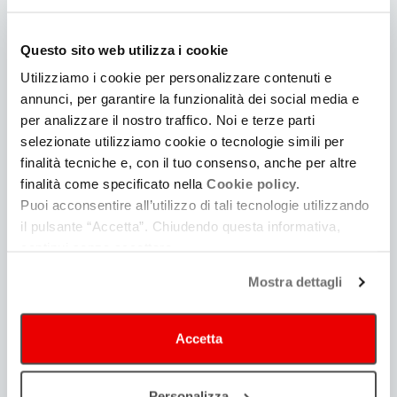
può
interessare
Questo sito web utilizza i cookie
Utilizziamo i cookie per personalizzare contenuti e
annunci, per garantire la funzionalità dei social media e
per analizzare il nostro traffico. Noi e terze parti
selezionate utilizziamo cookie o tecnologie simili per
finalità tecniche e, con il tuo consenso, anche per altre
finalità come specificato nella
Cookie policy.
Guida alla produzione
Puoi acconsentire all’utilizzo di tali tecnologie utilizzando
il pulsante “Accetta”. Chiudendo questa informativa,
Consulta | Iscriviti
continui senza accettare.
Mostra dettagli
Accetta
Personalizza