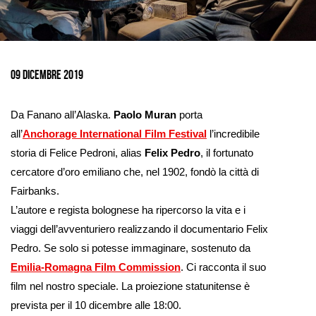
Ingrandisci
immagine
09 dicembre 2019
Da Fanano all’Alaska.
Paolo Muran
porta
all’
Anchorage International Film Festival
l’incredibile
storia di Felice Pedroni, alias
Felix Pedro
, il fortunato
cercatore d’oro emiliano che, nel 1902, fondò la città di
Fairbanks.
L’autore e regista bolognese ha ripercorso la vita e i
viaggi dell’avventuriero realizzando il documentario Felix
Pedro. Se solo si potesse immaginare, sostenuto da
Emilia-Romagna Film Commission
. Ci racconta il suo
film nel nostro speciale. La proiezione statunitense è
prevista per il 10 dicembre alle 18:00.