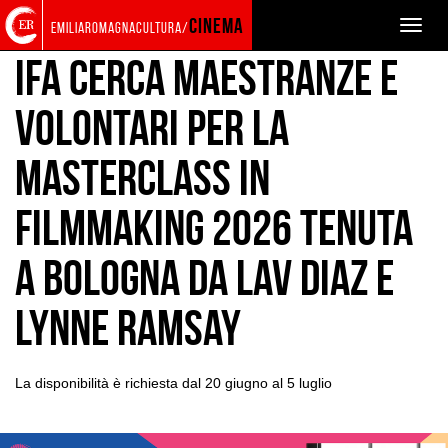
Torna
Cerca
Salta
Salta
PRODUZIONE
CASTING
cinema
Toggle
emiliaromagnacultura/
alla
nel
ai
al
naviga
home
sito
contenuti
menu
IFA cerca Maestranze e
page
principale
Volontari per la
Masterclass in
Filmmaking 2026 tenuta
a Bologna da Lav Diaz e
Lynne Ramsay
La disponibilità è richiesta dal 20 giugno al 5 luglio