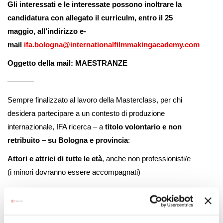
Gli interessati e le interessate possono inoltrare la
candidatura
con allegato il curriculm,
entro
il
25
maggio
,
all’indirizzo e-
mail
ifa.bologna@internationalfilmmakingacademy.com
Oggetto della mail: MAESTRANZE
———–
Sempre finalizzato al lavoro della Masterclass, per chi
desidera partecipare a un contesto di produzione
internazionale, IFA ricerca – a
titolo volontario e non
retribuito
–
su Bologna e provincia
:
Attori e attrici di tutte le età
, anche non professionisti/e
(i minori dovranno essere accompagnati)
Figure di supporto organizzativo e di supporto per il
set
(non è richiesta esperienza).
Chi fosse interessato/a può mandare una mail a