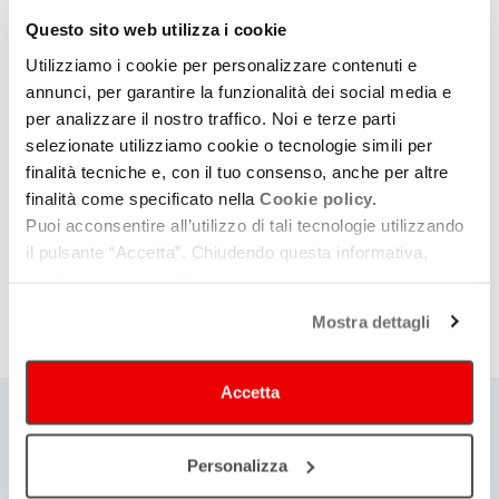
ifa.bologna@internationalfilmmakingacademy.com
,
Questo sito web utilizza i cookie
allegando 2 foto con una breve presentazione e una
Utilizziamo i cookie per personalizzare contenuti e
lettera di motivazioni entro e non oltre il 25 maggio. È
annunci, per garantire la funzionalità dei social media e
per analizzare il nostro traffico. Noi e terze parti
richiesto un livello B2 della lingua inglese.
selezionate utilizziamo cookie o tecnologie simili per
Oggetto della mail: CASTING/VOLONTARI
.
finalità tecniche e, con il tuo consenso, anche per altre
I candidati selezionati lavoreranno sui set dei
finalità come specificato nella
Cookie policy.
cortometraggi gudati da Lav Diaz e Lynne Ramsay, in un
Puoi acconsentire all’utilizzo di tali tecnologie utilizzando
ambiente professionale e internazionale.
il pulsante “Accetta”. Chiudendo questa informativa,
continui senza accettare.
Per scoprire di più:
INTERNATIONAL FILMMAKING
ACADEMY
Mostra dettagli
Segui IFA su Instagram
CLICCANDO QUI
Accetta
Ti
Personalizza
può