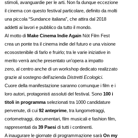
stimoli, avanguardie per le arti. Non fa dunque eccezione
il cinema con questo festival particolare, definito da molti
una piccola “Sundance italiana”, che attira dal 2018
addetti ai lavori e pubblico da tutto il mondo.
Al motto di
Make Cinema Indie Again
Nòt Film Fest
crea un ponte tra il cinema indie del futuro e una visione
ecosostenibile di farlo e fruirlo; tra le varie iniziative in
merito verrà anche presentato un’opera a impatto
zero,
al centro anche di un workshop dedicato realizzato
grazie al sostegno dell’azienda
Distretti Ecologici
.
Cuore della manifestazione saranno comunque i film e i
loro autori, protagonisti assoluti del festival. Sono
100 i
titoli in programma
selezionati tra 1000 candidature
pervenute, di cui
92 anteprime
, tra lungometraggi,
cortometraggi, documentari, film musicali e fashion film,
rappresentati da
39 Paesi
di tutti i continenti.
A inaugurare le giornate di programmazione sarà
On my