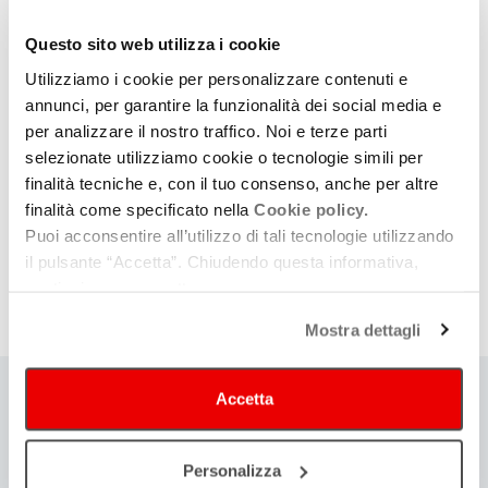
Romagna, di Distretti Ecologici e Italo Treno, main
Questo sito web utilizza i cookie
Sponsor dell’iniziativa con MIC, Regione Emilia-
Utilizziamo i cookie per personalizzare contenuti e
Romagna attraverso Emilia-Romagna Film
annunci, per garantire la funzionalità dei social media e
Commission, insieme a Romagna Iniziative e Terre
per analizzare il nostro traffico. Noi e terze parti
Cevico.
selezionate utilizziamo cookie o tecnologie simili per
finalità tecniche e, con il tuo consenso, anche per altre
Link
finalità come specificato nella
Cookie policy.
Puoi acconsentire all’utilizzo di tali tecnologie utilizzando
il pulsante “Accetta”. Chiudendo questa informativa,
IL PROGRAMMA COMPLETO 2022
continui senza accettare.
Mostra dettagli
Accetta
Ti
può
Personalizza