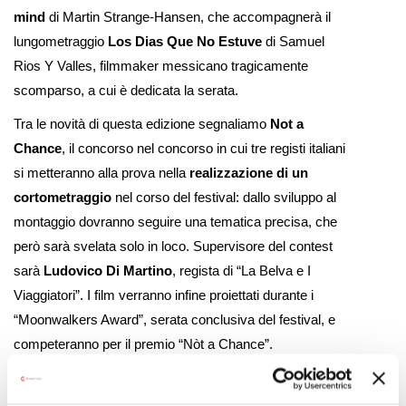
mind
di Martin Strange-Hansen, che accompagnerà il
lungometraggio
Los Dias Que No Estuve
di Samuel
Rios Y Valles, filmmaker messicano tragicamente
scomparso, a cui è dedicata la serata.
Tra le novità di questa edizione segnaliamo
Not a
Chance
, il concorso nel concorso in cui tre registi italiani
si metteranno alla prova nella
realizzazione di un
cortometraggio
nel corso del festival: dallo sviluppo al
montaggio dovranno seguire una tematica precisa, che
però sarà svelata solo in loco. Supervisore del contest
sarà
Ludovico Di Martino
, regista di “La Belva e I
Viaggiatori”. I film verranno infine proiettati durante i
“Moonwalkers Award”, serata conclusiva del festival, e
competeranno per il premio “Nòt a Chance”.
Diretto da
Alizé Latini
e
Giovanni Labadessa
, Nòt Film
Fest ha il sostegno della città di Santarcangelo di