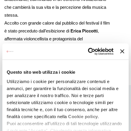
che cambierà la sua vita e la percezione della musica
stessa.
Accolto con grande calore dal pubblico del festival il film
è stato preceduto dall’esibizione di
Erica Piccotti
,
affermata violoncellista e protagonista del
lungometraggio con
Giovanni Calcagno
. Sono stati
eseguiti due brani della colonna sonora composta da
LEF –
Lorenzo Esposito Fornasari
, che ha composto
le musiche in collaborazione con
Lisa Gerrard
e la
Questo sito web utilizza i cookie
partecipazione straordinaria di
Elisa
.
Utilizziamo i cookie per personalizzare contenuti e
annunci, per garantire la funzionalità dei social media e
per analizzare il nostro traffico. Noi e terze parti
Ti
selezionate utilizziamo cookie o tecnologie simili per
finalità tecniche e, con il tuo consenso, anche per altre
può
finalità come specificato nella
Cookie policy.
interessare
Puoi acconsentire all’utilizzo di tali tecnologie utilizzando
il pulsante “Accetta”. Chiudendo questa informativa,