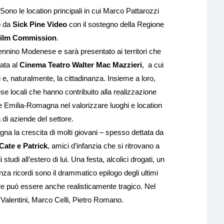
ono le location principali in cui Marco Pattarozzi
o da
Sick Pine Video
con il sostegno della Regione
ilm Commission
.
pennino Modenese e sarà presentato ai territori che
rata al
Cinema Teatro Walter Mac Mazzieri
, a cui
 e, naturalmente, la cittadinanza. Insieme a loro,
ese locali che hanno contribuito alla realizzazione
ne Emilia-Romagna nel valorizzare luoghi e location
a di aziende del settore.
na la crescita di molti giovani – spesso dettata da
Cate e Patrick
, amici d’infanzia che si ritrovano a
studi all’estero di lui. Una festa, alcolici drogati, un
nza ricordi sono il drammatico epilogo degli ultimi
ere può essere anche realisticamente tragico. Nel
 Valentini, Marco Celli, Pietro Romano.