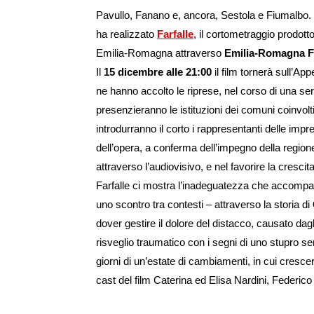
Pavullo, Fanano e, ancora, Sestola e Fiumalbo. S
ha realizzato
Farfalle
, il cortometraggio prodott
Emilia-Romagna attraverso
Emilia-Romagna F
Il
15 dicembre alle 21:00
il film tornerà sull’Ap
ne hanno accolto le riprese, nel corso di una se
presenzieranno le istituzioni dei comuni coinvolti
introdurranno il corto i rappresentanti delle impr
dell’opera, a conferma dell’impegno della regio
attraverso l’audiovisivo, e nel favorire la crescit
Farfalle ci mostra l’inadeguatezza che accompag
uno scontro tra contesti – attraverso la storia di
dover gestire il dolore del distacco, causato dagli 
risveglio traumatico con i segni di uno stupro se
giorni di un’estate di cambiamenti, in cui cresc
cast del film Caterina ed Elisa Nardini, Federico