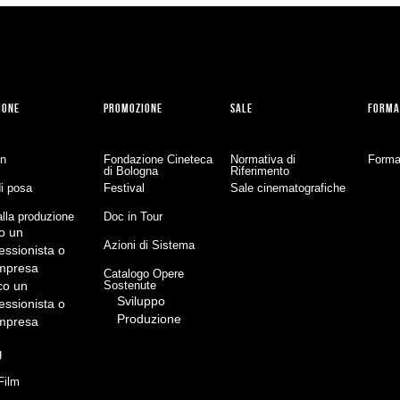
IONE
PROMOZIONE
SALE
FORMA
on
Fondazione Cineteca
Normativa di
Forma
di Bologna
Riferimento
di posa
Festival
Sale cinematografiche
lla produzione
Doc in Tour
o un
Azioni di Sistema
essionista o
impresa
Catalogo Opere
co un
Sostenute
Sviluppo
essionista o
Produzione
impresa
g
Film