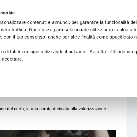
Regione
cinema
Emilia
 cookie
a
Romagna
cura
rsonalizzare contenuti e annunci, per garantire la funzionalità dei
di
ostro traffico. Noi e terze parti selezionate utilizziamo cookie o 
DUZIONE
Assessorato
PROMOZIONE
SALE
 e, con il tuo consenso, anche per altre finalità come specificato n
Cultura
e
Paesaggio
zzo di tali tecnologie utilizzando il pulsante “Accetta”. Chiudendo 
a accettare.
tion
Fondazione Cineteca di
Normativa di
Bologna
Riferimento
 le Farfalle di Marco
i di posa
Festival
Sale
cinematografic
a alla
Doc in Tour
uzione
ing
Azioni di Sistema
one del corto, in una serata dedicata alla valorizzazione
n Film
Catalogo Opere Sostenute