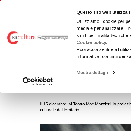
Torna
Cerca
Salta
Salta
alla
nel
ai
al
emiliaromagnacultura/
Questo sito web utilizza i
home
sito
contenuti
menu
page
principale
Utilizziamo i cookie per pe
media e per analizzare il n
E-R FILM COMMISSION
BANDI
PRO
simili per finalità tecniche
Cookie policy.
Puoi acconsentire all’utili
EVENTS AND NEWS
NEWS
informativa, continui senz
Chi Siamo
Sviluppo
Loca
A Pavullo arrivano
La Nostra Rete
Produzione
Teatr
Mostra dettagli
Accordi territoriali
Promozione
Guid
Pattarozzi
prod
Analisi Dati
Normativa di
Cast
Riferimento
Il 15 dicembre, al Teatro Mac Mazzieri, la proiezi
Gree
culturale del territorio