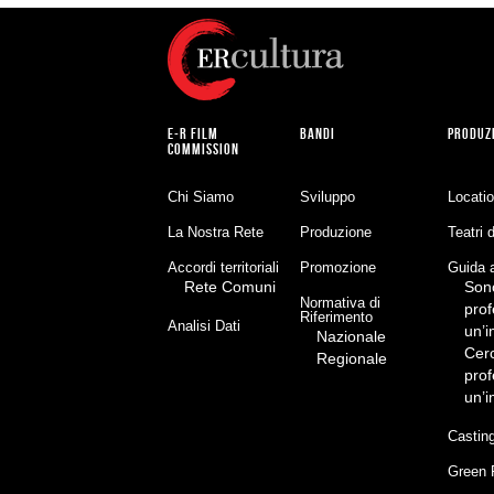
E-R FILM
BANDI
PRODUZ
COMMISSION
Chi Siamo
Sviluppo
Locati
La Nostra Rete
Produzione
Teatri 
Accordi territoriali
Promozione
Guida a
Rete Comuni
Son
Normativa di
prof
Riferimento
Analisi Dati
un’
Nazionale
Cer
Regionale
prof
un’
Castin
Green 