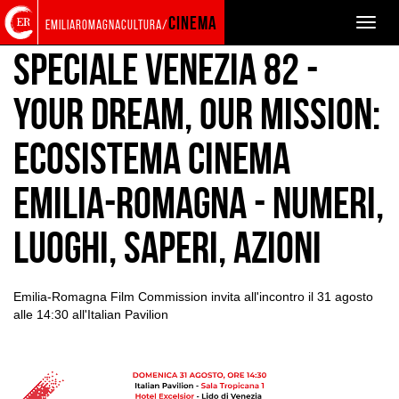
Torna
Cerca
Salta
Salta
EVENTS AND NEWS
NEWS
cinema
Toggle
emiliaromagnacultura/
alla
nel
ai
al
naviga
home
sito
contenuti
menu
Speciale Venezia 82 -
page
principale
Your Dream, Our Mission:
Ecosistema CINEMA
Emilia-Romagna - Numeri,
luoghi, saperi, azioni
Emilia-Romagna Film Commission invita all'incontro il 31 agosto
alle 14:30 all'Italian Pavilion