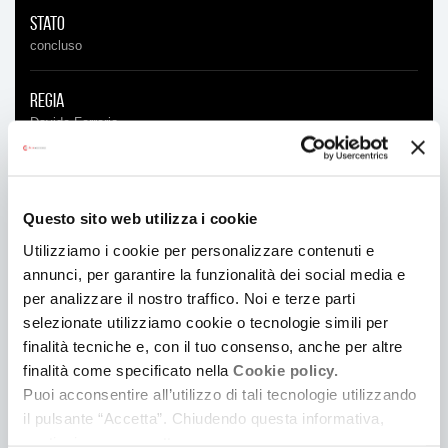
Stato
concluso
Regia
Davide Ferrario
Produzione
Rossofuoco s.a.s. di Davide Ferrario
Questo sito web utilizza i cookie
Utilizziamo i cookie per personalizzare contenuti e
Soggetto e sceneggiatura
annunci, per garantire la funzionalità dei social media e
Giorgio Mastrorocco
/
Davide Ferrario
per analizzare il nostro traffico. Noi e terze parti
selezionate utilizziamo cookie o tecnologie simili per
Direttore della fotografia
finalità tecniche e, con il tuo consenso, anche per altre
Andrea Zambelli
/
Andrea Zanoli
finalità come specificato nella
Cookie policy.
Puoi acconsentire all’utilizzo di tali tecnologie utilizzando
Montaggio
il pulsante “Accetta”. Chiudendo questa informativa,
Cristina Sardo
continui senza accettare.