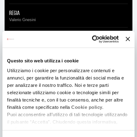
Regia
Valerio Gnesini
Cast
Damiano Paterlini, Francesca Benelli, Olga Paterlini, Giancarlo
Paterlini
Questo sito web utilizza i cookie
Produzione
Utilizziamo i cookie per personalizzare contenuti e
Maxman Coop. Società cooperativa
annunci, per garantire la funzionalità dei social media e
per analizzare il nostro traffico. Noi e terze parti
Soggetto e sceneggiatura
selezionate utilizziamo cookie o tecnologie simili per
Valerio Gnesini
/
Giulia Giapponesi
finalità tecniche e, con il tuo consenso, anche per altre
finalità come specificato nella
Cookie policy.
Direttore della fotografia
Puoi acconsentire all’utilizzo di tali tecnologie utilizzando
Stefano Grilli
il pulsante “Accetta”. Chiudendo questa informativa,
continui senza accettare.
Montaggio