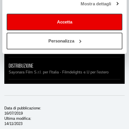
Mostra dettagli
Diego Berré
Durata
Accetta
53'
Personalizza
Location
Guastalla, azienda agricola Il Bettolino, Cervia
Distribuzione
Sayonara Film S.r.l. per l'Italia - Filmdelights e.U per l'estero
Data di pubblicazione
16/07/2019
Ultima modifica
14/11/2023