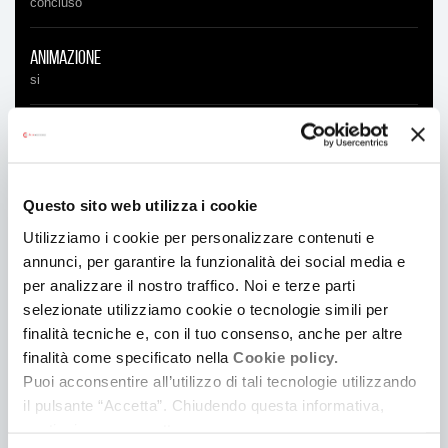
concluso
Animazione
si
Regia
Nicolò Manzolini
Questo sito web utilizza i cookie
Produzione
Kilowatt Soc. Coop.
/
Bo Film S.r.l.
/
Ikki Films
/
Innervisions
Utilizziamo i cookie per personalizzare contenuti e
annunci, per garantire la funzionalità dei social media e
per analizzare il nostro traffico. Noi e terze parti
Soggetto e sceneggiatura
selezionate utilizziamo cookie o tecnologie simili per
Nicolò Manzolini
/
Lucia Malerba
finalità tecniche e, con il tuo consenso, anche per altre
finalità come specificato nella
Cookie policy.
Montaggio
Puoi acconsentire all’utilizzo di tali tecnologie utilizzando
Maria Dolores Capote Ortiz
il pulsante “Accetta”. Chiudendo questa informativa,
continui senza accettare.
Musica