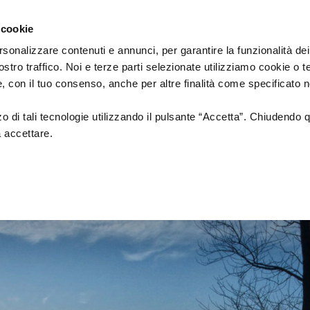
Regione
cinema
Emilia
 cookie
a
Romagna
cura
rsonalizzare contenuti e annunci, per garantire la funzionalità dei
di
ostro traffico. Noi e terze parti selezionate utilizziamo cookie o 
DUZIONE
Assessorato
PROMOZIONE
SALE
 e, con il tuo consenso, anche per altre finalità come specificato n
Cultura
e
Paesaggio
zzo di tali tecnologie utilizzando il pulsante “Accetta”. Chiudendo 
a accettare.
tion
Fondazione Cineteca di
Normativa di
Bologna
Riferimento
i di posa
Festival
Sale
cinematografic
a alla
Doc in Tour
uzione
ing
Azioni di Sistema
n Film
Catalogo Opere Sostenute