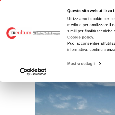
Torna
Cerca
Salta
Salta
alla
nel
ai
al
emiliaromagnacultura/
Questo sito web utilizza i
home
sito
contenuti
menu
page
principale
Utilizziamo i cookie per pe
media e per analizzare il n
E-R FILM COMMISSION
BANDI
PRO
simili per finalità tecniche
Cookie policy.
Puoi acconsentire all’utili
informativa, continui senz
Chi Siamo
Sviluppo
Loca
Torna alla ricerca
La Nostra Rete
Produzione
Teatr
Mostra dettagli
Accordi territoriali
Promozione
Guid
prod
Analisi Dati
Normativa di
Cast
Riferimento
Gree