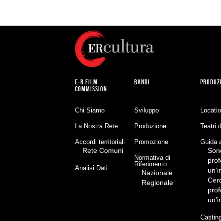
E-R FILM
BANDI
PRODUZ
COMMISSION
Chi Siamo
Sviluppo
Locati
La Nostra Rete
Produzione
Teatri 
Accordi territoriali
Promozione
Guida a
Rete Comuni
Son
Normativa di
prof
Riferimento
Analisi Dati
un’
Nazionale
Cer
Regionale
prof
un’
Castin