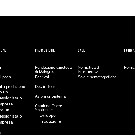
IONE
PROMOZIONE
SALE
FORMA
on
Fondazione Cineteca
Normativa di
Forma
di Bologna
Riferimento
di posa
Festival
Sale cinematografiche
lla produzione
Doc in Tour
o un
Azioni di Sistema
essionista o
impresa
Catalogo Opere
co un
Sostenute
Sviluppo
essionista o
Produzione
impresa
g