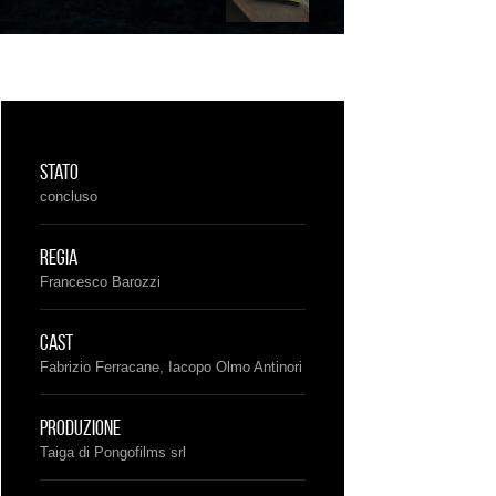
Stato
concluso
Regia
Francesco Barozzi
Cast
Fabrizio Ferracane, Iacopo Olmo Antinori
Produzione
Taiga di Pongofilms srl