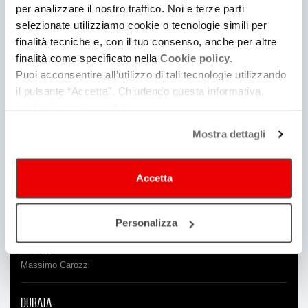
Giuseppe Picca
per analizzare il nostro traffico. Noi e terze parti
selezionate utilizziamo cookie o tecnologie simili per
Produzione
finalità tecniche e, con il tuo consenso, anche per altre
Kiné Società Cooperativa
finalità come specificato nella
Cookie policy.
Puoi acconsentire all’utilizzo di tali tecnologie utilizzando
Soggetto e sceneggiatura
il pulsante “Accetta”. Chiudendo questa informativa,
Federico Bacci
/
Francesco Eppesteingher
continui senza accettare.
Mostra dettagli
Direttore della fotografia
Lino Greco
Accetta
Montaggio
Andrea di Fede
Personalizza
Musica
Massimo Carozzi
Durata