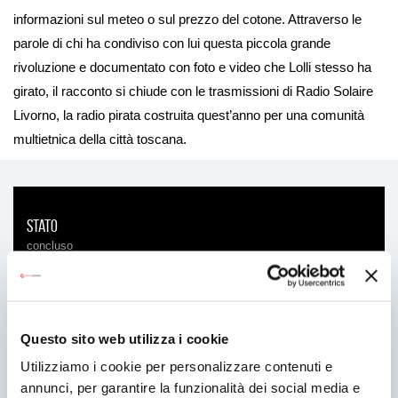
informazioni sul meteo o sul prezzo del cotone. Attraverso le
parole di chi ha condiviso con lui questa piccola grande
rivoluzione e documentato con foto e video che Lolli stesso ha
girato, il racconto si chiude con le trasmissioni di Radio Solaire
Livorno, la radio pirata costruita quest’anno per una comunità
multietnica della città toscana.
Stato
concluso
Regia
Federico Bacci
/
Francesco Eppesteingher
Questo sito web utilizza i cookie
Cast
Utilizziamo i cookie per personalizzare contenuti e
Munira Alamin
/
Augusta Angelucci
/
Antonio Napoletano
/
annunci, per garantire la funzionalità dei social media e