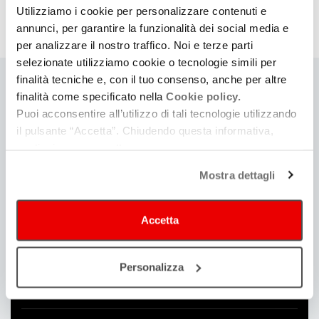
Utilizziamo i cookie per personalizzare contenuti e
annunci, per garantire la funzionalità dei social media e
per analizzare il nostro traffico. Noi e terze parti
selezionate utilizziamo cookie o tecnologie simili per
finalità tecniche e, con il tuo consenso, anche per altre
finalità come specificato nella
Cookie policy.
Stato
Puoi acconsentire all’utilizzo di tali tecnologie utilizzando
concluso
il pulsante “Accetta”. Chiudendo questa informativa,
continui senza accettare.
Regia
Mostra dettagli
Anita Rivaroli
Produzione
Accetta
Indyca s.n.c.
Personalizza
Soggetto e sceneggiatura
Anita Rivaroli